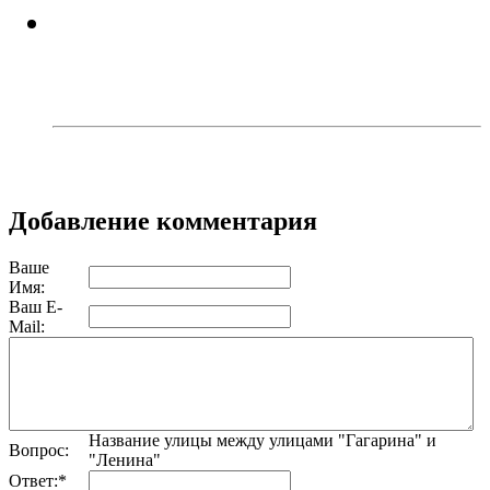
В Троицком районе задержали
сборщика дикорастущей
конопли
Добавление комментария
Ваше
Имя:
Ваш E-
Mail:
Название улицы между улицами "Гагарина" и
Вопрос:
"Ленина"
Ответ:
*