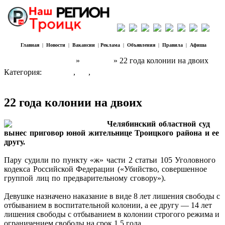
Главная
|
Новости
|
Вакансии
|
Реклама
|
Объявления
|
Правила
|
Афиша
Наш Регион Троицк
»
Новости
» 22 года колонии на двоих
Категория:
Новости
,
ЧП
,
Социум
22 года колонии на двоих
Челябинский областной суд
вынес приговор юной жительнице Троицкого района и ее
другу.
Пару судили по пункту «ж» части 2 статьи 105 Уголовного
кодекса Российской Федерации («Убийство, совершенное
группой лиц по предварительному сговору»).
Девушке назначено наказание в виде 8 лет лишения свободы с
отбыванием в воспитательной колонии, а ее другу — 14 лет
лишения свободы с отбыванием в колонии строгого режима и
ограничением свободы на срок 1,5 года.