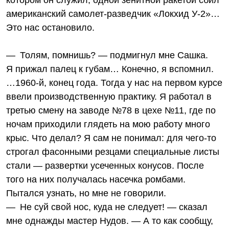
котором он служил, одной зенитной ракетой сбил
американский самолет-разведчик «Локхид У-2»…
Это нас остановило.
— Толям, помнишь? — подмигнул мне Сашка.
Я прижал палец к губам… Конечно, я вспомнил.
…1960‑й, конец года. Тогда у нас на первом курсе
ввели производственную практику. Я работал в
третью смену на заводе №78 в цехе №11, где по
ночам приходили глядеть на мою работу много
крыс. Что делал? Я сам не понимал: для чего‑то
строгал фасонными резцами специальные листы
стали — развертки усеченных конусов. После
того на них получалась насечка ромбами.
Пытался узнать, но мне не говорили.
— Не суй свой нос, куда не следует! — сказал
мне однажды мастер Нудов. — А то как сообщу,