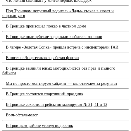
Что нельзя сваливать у контейнерных площадок
Под Троицком нетрезвый водитель «Лады» съехал в кювет и
опрокинулся
В Троицке произошел пожар в частном доме
В Троицке полицейские задержали любителя конопли
В лагере «Золотая Сопка» прошла встреча с инспекторами ГАИ
В поселке Энергетиков заработал фонтан
В Троицке выявили юных мотоциклистов без прав и пьяного
байкера
Мы не просто монтируем сайдинг — мы отвечаем за результат
В Троицке состоится спортивный праздник
В Троицке сократили рейсы по маршрутам № 21, 11 и 12
Врач-офтальмолог
В Троицком районе утонул подросток