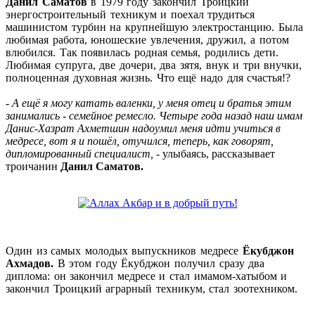
Данил Саматов
в 1979 году закончил Троицкий
энергостроительный техникум и поехал трудиться
машинистом турбин на крупнейшую электростанцию. Была
любимая работа, юношеские увлечения, дружил, а потом
влюбился. Так появилась родная семья, родились дети.
Любимая супруга, две дочери, два зятя, внук и три внучки,
полноценная духовная жизнь. Что ещё надо для счастья!?
-
А ещё я могу катать валенки, у меня отец и братья этим
занимались - семейное ремесло. Четыре года назад наш имам
Данис-Хазрат Ахметшин надоумил меня идти учиться в
медресе, вот я и пошёл, отучился, теперь, как говорят,
дипломированный специалист,
- улыбаясь, рассказывает
троичанин
Данил Саматов.
Один из самых молодых выпускников медресе
Ёкубджон
Ахмадов.
В этом году Ёкубджон получил сразу два
диплома: он закончил медресе и стал имамом-хатыбом и
закончил Троицкий аграрный техникум, стал зоотехником.