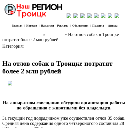
Главная
|
Новости
|
Вакансии
|
Реклама
|
Объявления
|
Правила
|
Афиша
Наш Регион Троицк
»
Новости
» На отлов собак в Троицке
потратят более 2 млн рублей
Категория:
Новости
На отлов собак в Троицке потратят
более 2 млн рублей
На аппаратном совещании обсудили организацию работы
по обращению с животными без владельцев.
За текущий год подрядчиком уже осуществлен отлов 35 собак.
Средняя цена содержания одного четвероногого составила 28