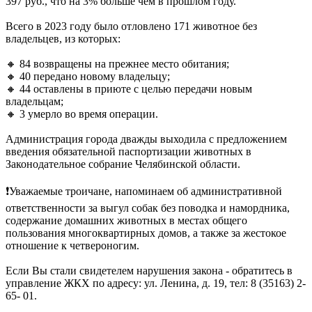
397 руб., что на 3% больше чем в прошлом году.
Всего в 2023 году было отловлено 171 животное без
владельцев, из которых:
🔸 84 возвращены на прежнее место обитания;
🔸 40 передано новому владельцу;
🔸 44 оставлены в приюте с целью передачи новым
владельцам;
🔸 3 умерло во время операции.
Администрация города дважды выходила с предложением
введения обязательной паспортизации животных в
Законодательное собрание Челябинской области.
❗Уважаемые троичане, напоминаем об административной
ответственности за выгул собак без поводка и намордника,
содержание домашних животных в местах общего
пользования многоквартирных домов, а также за жестокое
отношение к четвероногим.
Если Вы стали свидетелем нарушения закона - обратитесь в
управление ЖКХ по адресу: ул. Ленина, д. 19, тел: 8 (35163) 2-
65- 01.