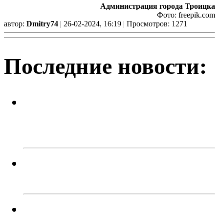
Администрация города Троицка
Фото: freepik.cоm
автор:
Dmitry74
| 26-02-2024, 16:19 | Просмотров: 1271
Последние новости:
Легкий заработок в интернете:
20 подростков отправились под
суд за дроппинг
Кто должен разбираться с
кабанчиком в контейнере?
Успейте поймать летнее