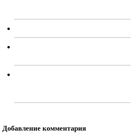
сдал в полицию антикварный
пистолет
УЗ-диагностика ЕЖЕДНЕВНО!
В Троицке пьяный водитель
въехал в столб
В Троицком районе задержали
сборщика дикорастущей
конопли
Добавление комментария