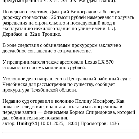
предусмотренного ч. 3 ст. 291 УК РФ (дача взятки).
По версии следствия, Дмитрий Виноградов за беговую
дорожку стоимостью 126 тысяч рублей намеревался получать
разрешения на строительство и последующий ввод в
эксплуатацию нежилого здания по улице имени Т. Д.
Дерибаса, д. 32а в Троицке.
В ходе следствия с обвиняемым прокурором заключено
досудебное соглашение о сотрудничестве.
У предпринимателя также арестовали Lexus LX 570
стоимостью восемь миллионов рублей.
Уголовное дело направлено в Центральный районный суд г.
Челябинска для рассмотрения по существу, сообщает
прокуратура Челябинской области.
Недавно суд отправил в колонию Полину Иосифову. Как
полагает следствие, она пыталась заказать посредника в
передаче взятки — бизнесмена Бориса Спиридонова, который
дал обвинительные показания.
автор:
Dmitry74
| 10-01-2025, 18:04 | Просмотров: 1436