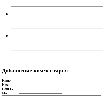
Перебои с электроэнергией
случаются систематически...
Троичанин обокрал спящего
собутыльника и поплатился
Добавление комментария
Ваше
Имя:
Ваш E-
Mail: