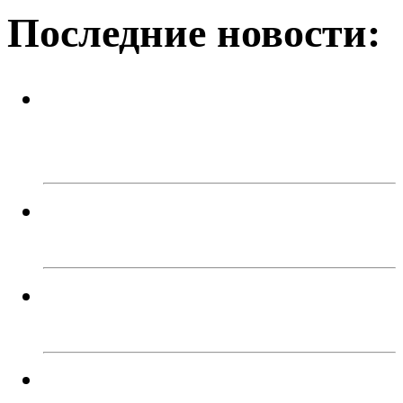
Последние новости:
Успейте поймать летнее
настроение! Приходите в кафе
«Каспий»!
В Троицке родителей наказали
за прыжки детей с моста
Жители Троицка обратились к
губернатору из-за дорог
Челябинцы выбирают между