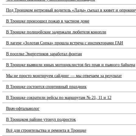
Под Троицком нетрезвый водитель «Лады» съехал в кювет и опрокин
В Троицке произошел пожар в частном доме
В Троицке полицейские задержали любителя конопли
В лагере «Золотая Сопка» прошла встреча с инспекторами ГАИ
В поселке Энергетиков заработал фонтан
В Троицке выявили юных мотоциклистов без прав и пьяного байкера
Мы не просто монтируем сайдинг — мы отвечаем за результат
В Троицке состоится спортивный праздник
В Троицке сократили рейсы по маршрутам № 21, 11 и 12
Врач-офтальмолог
В Троицком районе утонул подросток
Всё для строительства и ремонта в Троицке