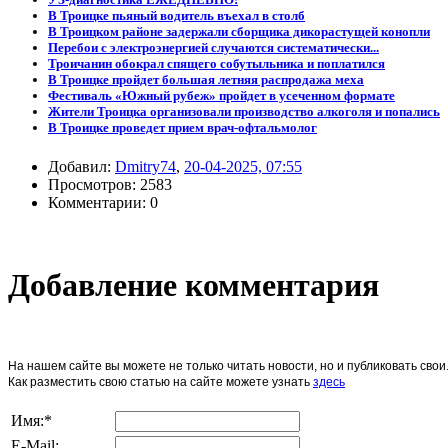
В Троицке пьяный водитель въехал в столб
В Троицком районе задержали сборщика дикорастущей конопли
Перебои с электроэнергией случаются систематически...
Троичанин обокрал спящего собутыльника и поплатился
В Троицке пройдет большая летняя распродажа меха
Фестиваль «Южный рубеж» пройдет в усеченном формате
Жители Троицка организовали производство алкоголя и попались
В Троицке проведет прием врач-офтальмолог
Добавил:
Dmitry74
,
20-04-2025, 07:55
Просмотров: 2583
Комментарии: 0
Добавление комментария
На нашем сайте вы можете не только читать новости, но и публиковать св
Как разместить свою статью на сайте можете узнать
здесь
Имя:
*
E-Mail: