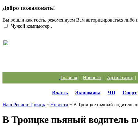
Добро пожаловать!
Вы вошли как гость, рекомендуем Вам авторизироваться либо
Чужой компьютер
.
Троичанка стала одним из лучших диспетчеров
Урала
Главная
|
Новости
|
Архив газет
Власть
Экономика
ЧП
Спорт
Наш Регион Троицк
»
Новости
» В Троицке пьяный водитель пе
В Троицке пьяный водитель п