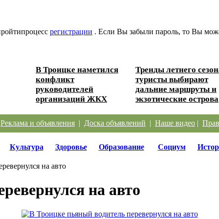
 пройтипроцесс
регистрации
. Если Вы забыли пароль, то Вы мож
В Троицке наметился
Тренды летнего сезон
 Южного
конфликт
туристы выбирают
руководителей
дальние маршруты и
организаций ЖКХ
экзотические острова
|
Реклама и объявления
|
Доска объявлений
|
Наше видео
|
Прав
Культура
Здоровье
Образование
Социум
Истор
ревернулся на авто
еревернулся на авто