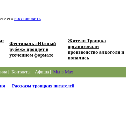
ете его
восстановить
а:
Жители Троицка
Фестиваль «Южный
организовали
рубеж» пройдет в
производство алкоголя и
усеченном формате
попались
ила
|
Контакты
|
Афиша
|
Мы в Max
ия
Рассказы троицких писателей