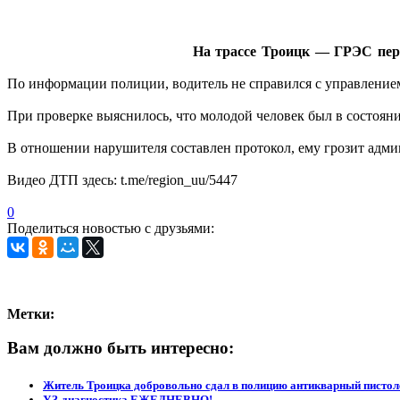
На трассе Троицк — ГРЭС пере
По информации полиции, водитель не справился с управлением
При проверке выяснилось, что молодой человек был в состояни
В отношении нарушителя составлен протокол, ему грозит админ
Видео ДТП здесь: t.me/region_uu/5447
0
Поделиться новостью с друзьями:
Метки:
Вам должно быть интересно:
Житель Троицка добровольно сдал в полицию антикварный пистол
УЗ-диагностика ЕЖЕДНЕВНО!