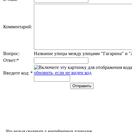
Комментарий:
Вопрос:
Название улицы между улицами "Гагарина" и 
Ответ:
*
обновить, если не виден код
Введите код:
*
Что нельзя сваливать у контейнерных площадок