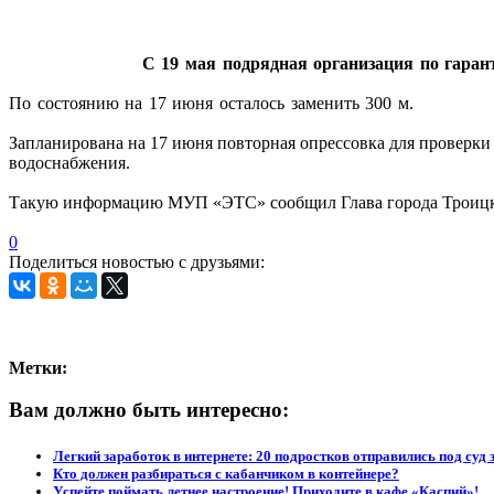
С 19 мая подрядная организация по гара
По состоянию на 17 июня осталось заменить 300 м.
Запланирована на 17 июня повторная опрессовка для проверки 
водоснабжения.
Такую информацию МУП «ЭТС» сообщил Глава города Троицк
0
Поделиться новостью с друзьями:
Метки:
Вам должно быть интересно:
Легкий заработок в интернете: 20 подростков отправились под суд 
Кто должен разбираться с кабанчиком в контейнере?
Успейте поймать летнее настроение! Приходите в кафе «Каспий»!