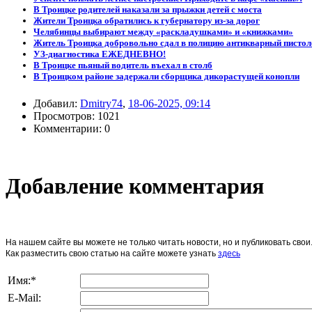
В Троицке родителей наказали за прыжки детей с моста
Жители Троицка обратились к губернатору из-за дорог
Челябинцы выбирают между «раскладушками» и «книжками»
Житель Троицка добровольно сдал в полицию антикварный пистол
УЗ-диагностика ЕЖЕДНЕВНО!
В Троицке пьяный водитель въехал в столб
В Троицком районе задержали сборщика дикорастущей конопли
Добавил:
Dmitry74
,
18-06-2025, 09:14
Просмотров: 1021
Комментарии: 0
Добавление комментария
На нашем сайте вы можете не только читать новости, но и публиковать св
Как разместить свою статью на сайте можете узнать
здесь
Имя:
*
E-Mail: