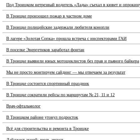
Под Троицком нетрезвый водитель «Лады» съехал в кювет и опрокин
В Троицке произошел пожар в частном доме
В Троицке полицейские задержали любителя конопли
В лагере «Золотая Сопка» прошла встреча с инспекторами ГАИ
В поселке Энергетиков заработал фонтан
В Троицке выявили юных мотоциклистов без прав и пьяного байкера
Мы не просто монтируем сайдинг — мы отвечаем за результат
В Троицке состоится спортивный праздник
В Троицке сократили рейсы по маршрутам № 21, 11 и 12
Врач-офтальмолог
В Троицком районе утонул подросток
Всё для строительства и ремонта в Троицке
Дайджест акций: июль-август