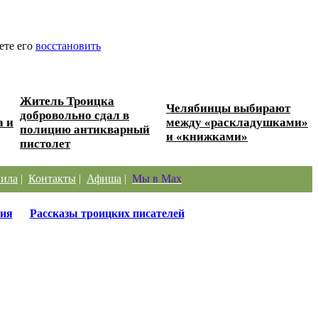
ете его
восстановить
Житель Троицка
Челябинцы выбирают
добровольно сдал в
а и
между «раскладушками»
полицию антикварный
и «книжками»
пистолет
ила
|
Контакты
|
Афиша
|
Мы в Max
ия
Рассказы троицких писателей