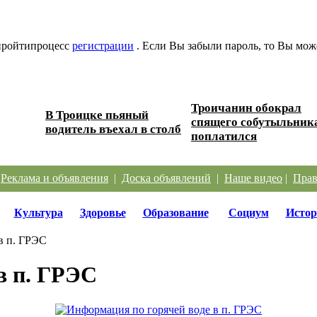
 пройтипроцесс
регистрации
. Если Вы забыли пароль, то Вы мож
Троичанин обокрал
В Троицке пьяный
 дорог
спящего собутыльник
водитель въехал в столб
поплатился
|
Реклама и объявления
|
Доска объявлений
|
Наше видео
|
Прав
Культура
Здоровье
Образование
Социум
Истор
в п. ГРЭС
в п. ГРЭС