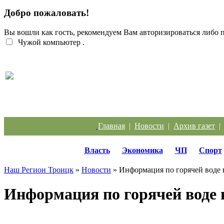
Добро пожаловать!
Вы вошли как гость, рекомендуем Вам авторизироваться либо
Чужой компьютер
.
Жители Троицка обратились к губернатору из-за
Главная
|
Новости
|
Архив газет
Власть
Экономика
ЧП
Спорт
Наш Регион Троицк
»
Новости
» Информация по горячей воде 
Информация по горячей воде 