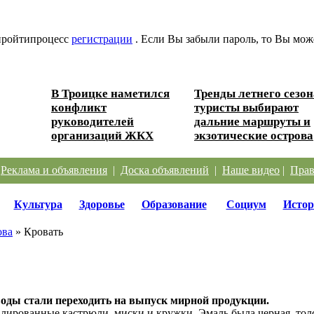
 пройтипроцесс
регистрации
. Если Вы забыли пароль, то Вы мож
В Троицке наметился
Тренды летнего сезон
 Южного
конфликт
туристы выбирают
руководителей
дальние маршруты и
организаций ЖКХ
экзотические острова
|
Реклама и объявления
|
Доска объявлений
|
Наше видео
|
Прав
Культура
Здоровье
Образование
Социум
Истор
ова
» Кровать
оды стали переходить на выпуск мирной продукции.
лированные кастрюли, миски и кружки. Эмаль была черная, толс