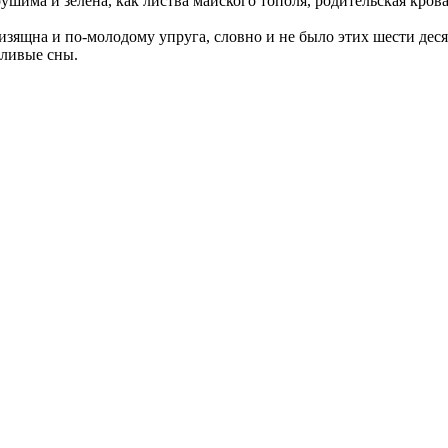
шима и зелена, как листва майского тополя, родительская кров
 изящна и по-молодому упруга, словно и не было этих шести дес
тливые сны.