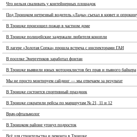
Что нельзя сваливать у контейнерных площадок
Под Троицком нетрезвый водитель «Лады» съехал в кювет и опрокин
В Троицке произошел пожар в частном доме
В Троицке полицейские задержали любителя конопли
В лагере «Золотая Сопка» прошла встреча с инспекторами ГАИ
В поселке Энергетиков заработал фонтан
В Троицке выявили юных мотоциклистов без прав и пьяного байкера
Мы не просто монтируем сайдинг — мы отвечаем за результат
В Троицке состоится спортивный праздник
В Троицке сократили рейсы по маршрутам № 21, 11 и 12
Врач-офтальмолог
В Троицком районе утонул подросток
Всё для строительства и ремонта в Троицке