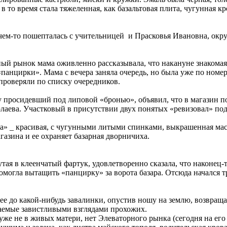
 то время стала тяжеленная, как базальтовая плита, чугунная 
чем-то пошепталась с учительницей и Прасковья Ивановна, окру
ый рынок мама оживленно рассказывала, что накануне знакомая
 «панцирки». Мама с вечера заняла очередь, но была уже по ном
 проверяли по списку очередников.
у просидевший под липовой «бронью», объявил, что в магазин п
олаева. Участковый в присутствии двух понятых «ревизовал» по
а» _ красивая, с чугунными литыми спинками, выкрашенная масл
газина и ее охраняет базарная дворничиха.
утая в клеенчатый фартук, удовлетворенно сказала, что наконец
омогла вытащить «панцирку» за ворота базара. Отсюда начался т
 до какой-нибудь завалинки, опустив ношу на землю, возвращала
ожаемые завистливыми взглядами прохожих.
уже не в живых матери, нет Элеваторного рынка (сегодня на его