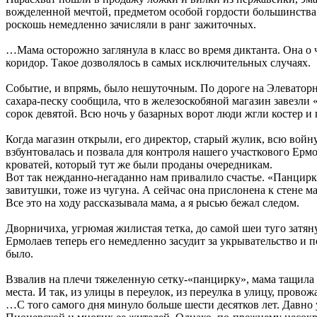
вожделенной мечтой, предметом особой гордости большинства в
роскошь немедленно зачисляли в ранг зажиточных.
…Мама осторожно заглянула в класс во время диктанта. Она о 
коридор. Такое дозволялось в самых исключительных случаях.
Событие, и впрямь, было нешуточным. По дороге на Элеваторн
сахара-песку сообщила, что в железоскобяной магазин завезли
сорок девятой. Всю ночь у базарных ворот люди жгли костер и
Когда магазин открыли, его директор, старый жулик, всю войн
взбунтовалась и позвала для контроля нашего участкового Ерм
кроватей, который тут же были проданы очередникам.
Вот так нежданно-негаданно нам привалило счастье. «Панцирк
завитушки, тоже из чугуна. А сейчас она прислонена к стене ма
Все это на ходу рассказывала мама, а я рысью бежал следом.
Дворничиха, угрюмая жилистая тетка, до самой шеи туго затян
Ермолаев теперь его немедленно засудит за укрывательство и п
было.
Взвалив на плечи тяжеленную сетку-«панцирку», мама тащила ее
места. И так, из улицы в переулок, из переулка в улицу, пров
…С того самого дня минуло больше шести десятков лет. Давно 