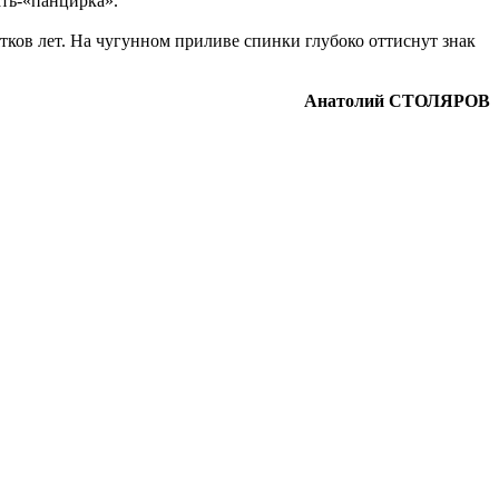
ать-«панцирка».
ятков лет. На чугунном приливе спинки глубоко оттиснут знак
Анатолий СТОЛЯРОВ