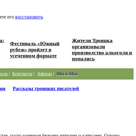
ете его
восстановить
а:
Жители Троицка
Фестиваль «Южный
организовали
рубеж» пройдет в
производство алкоголя и
усеченном формате
попались
ила
|
Контакты
|
Афиша
|
Мы в Max
ия
Рассказы троицких писателей
тая, густо усеянная белыми пятнами и кляксами. Однако,