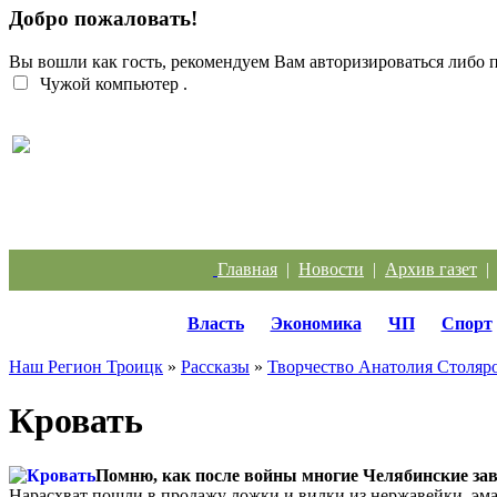
Добро пожаловать!
Вы вошли как гость, рекомендуем Вам авторизироваться либо
Чужой компьютер
.
Троичанка стала одним из лучших диспетчеров
Урала
Главная
|
Новости
|
Архив газет
Власть
Экономика
ЧП
Спорт
Наш Регион Троицк
»
Рассказы
»
Творчество Анатолия Столяр
Кровать
Помню, как после войны многие Челябинские зав
Нарасхват пошли в продажу ложки и вилки из нержавейки, эма