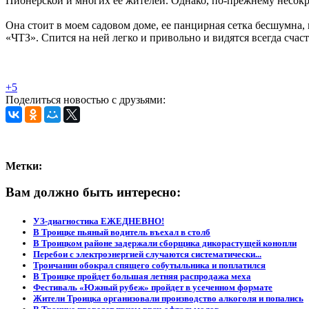
Пионерской и многих ее жителей. Однако, по-прежнему несокру
Она стоит в моем садовом доме, ее панцирная сетка бесшумна,
«ЧТЗ». Спится на ней легко и привольно и видятся всегда счас
+5
Поделиться новостью с друзьями:
Метки:
Вам должно быть интересно:
УЗ-диагностика ЕЖЕДНЕВНО!
В Троицке пьяный водитель въехал в столб
В Троицком районе задержали сборщика дикорастущей конопли
Перебои с электроэнергией случаются систематически...
Троичанин обокрал спящего собутыльника и поплатился
В Троицке пройдет большая летняя распродажа меха
Фестиваль «Южный рубеж» пройдет в усеченном формате
Жители Троицка организовали производство алкоголя и попались