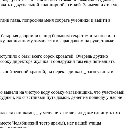
кровать с двуспальной «панцирной» сеткой. Заимевших такую
глив глаза, попросила меня собрать учебники и выйти в
 базарная дворничиха под большим секретом и за полкило
ерку, написанному химическим карандашом на руке, только
оступило с базы всего сорок кроватей. Очередь дружно
дсобку директора-жулика и обнаружил там еще пятнадцать
яной зеленой краской, на перекладинках _ загогулины и
-то вывели на чистую воду собаку-магазинщика, что участковый
рудный, но счастливый путь домой, денег на подводу у нас не
сь за спинками, _ у меня не хватало сил даже сдвинуть их с
 месте Челябинский театр драмы), нет нашей улицы