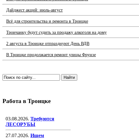
Дайджест акций: июль-август
Всё для строительства и ремонта в Троицке
Троичанку будут судить за продажу алкоголя на дому
2 августа в Троицке отпразднуют День ВДВ
В Троицке продолжается ремонт улицы Фрунзе
Работа в Троицке
03.08.2026.
Требуются
ЛЕСОРУБЫ
27.07.2026.
Ищем