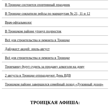
В Троицке состоится спортивный праздник
В Троицке сократили рейсы по маршрутам № 21, 11 и 12
Врач-офтальмолог
В Троицком районе утонул подросток
Всё для строительства и ремонта в Троицке
Дайджест акций: июль-август
Всё для строительства и ремонта в Троицке
Троичанку будут судить за продажу алкоголя на дому
2 августа в Троицке отпразднуют День ВДВ
Троицком районе завершился семейный поход «Духовный дозор»
ТРОИЦКАЯ АФИША: