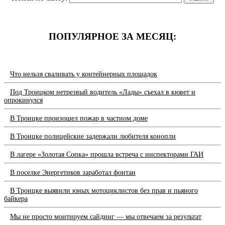
ПОПУЛЯРНОЕ ЗА МЕСЯЦ:
Что нельзя сваливать у контейнерных площадок
Под Троицком нетрезвый водитель «Лады» съехал в кювет и
опрокинулся
В Троицке произошел пожар в частном доме
В Троицке полицейские задержали любителя конопли
В лагере «Золотая Сопка» прошла встреча с инспекторами ГАИ
В поселке Энергетиков заработал фонтан
В Троицке выявили юных мотоциклистов без прав и пьяного
байкера
Мы не просто монтируем сайдинг — мы отвечаем за результат