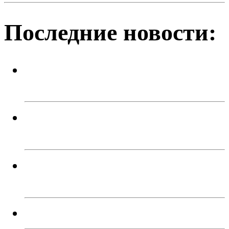
Последние новости:
На Аллее славы христианского
кладбища стало благоустроеннее
Спортивный праздник ко Дню
физкультурника
В Троицке подростки угнали два
автомобиля
Мы работаем без выходных!