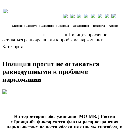
Главная
|
Новости
|
Вакансии
|
Реклама
|
Объявления
|
Правила
|
Афиша
Наш Регион Троицк
»
Новости
» Полиция просит не
оставаться равнодушными к проблеме наркомании
Категория:
Новости
Полиция просит не оставаться
равнодушными к проблеме
наркомании
На территории обслуживания МО МВД России
«Троицкий» фиксируются факты распространения
наркотических веществ «бесконтактным» способом, в