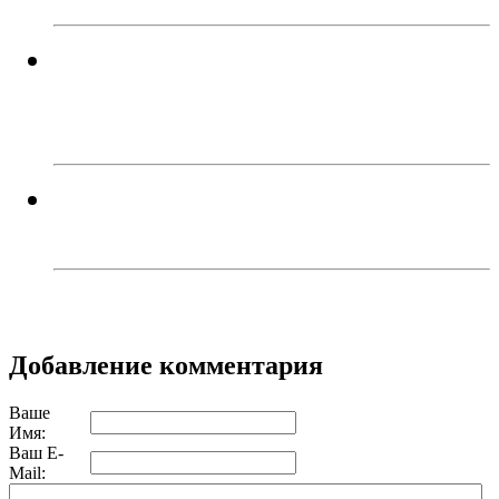
Успейте поймать летнее
настроение! Приходите в кафе
«Каспий»!
В Троицке родителей наказали
за прыжки детей с моста
Добавление комментария
Ваше
Имя:
Ваш E-
Mail: