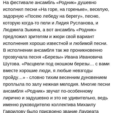
На фестивале ансамбль «Родник» душевно
исполнил песни «На горе, на гореньке», веселую,
задорную «Посею лебеду на берегу», песню,
которую когда-то пели и Лидия Русланова, и
Людмила Зыкина, а вот ансамбль «Родник»
предложил зрителям и жюри свой вариант
исполнения хорошо известной и любимой песни.
В исполнении ансамбля так же проникновенно
прозвучала песня «Березы» Ивана Ивановича
Шутова. «Расцвели под окошком березы… с вами
вместе хорошие люди, я любые невзгоды
пройду…» - словно тихим весенним дуновением
проплыла по залу нежная мелодия. Многие песни
ансамбля «Родник» звучат по-особенному
лирично и задушевно и это не удивительно, ведь
именно руководителю коллектива Михаилу
Гаврилову было присвоено звание Лауреата