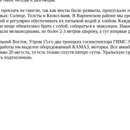
проехать не смогли, так как мосты были размыты, пропускали т
елках: Солнце, Толсты и Кизил-маяк. В Варненском районе мы пр
й и регулярно обеспечивать их питьевой водой и хлебом. Кажды
е вещи обязательно брать с собой, собираться к эвакуации. Наш
были мелководными, не более 2-3 метров ширину, а тут впервые
 Дальний Восток. Утром 15-го два троицких госинспектора ГИМС
я работы им выделен оборудованный КАМАЗ, моторки. Все авиа
ько 20 августа, то есть только спустя пятеро суток. Уральскую
сь подтоплению.