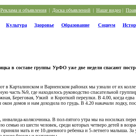
|
Реклама и объявления
|
Доска объявлений
|
Наше видео
|
Прав
Культура
Здоровье
Образование
Социум
Истор
ицка в составе группы УрФО уже две недели спасают пост
от в Карталинском и Варненском районах мы узнали от их колл
рную часть №9, где находилось руководство спасательной групп
ая, Береговая, Узкий и Короткий переулки. В 4.00, когда едва 
ы окон домов и нам доходила по грудь. В 4.20 накачали лодку, п
, инвалида-колясочника. В пол-пятого утра мы на носилках пере
семью из шести человек, среди которых четверо детей в возрасте 
 приняли мать и ее 10-дневного ребенка и 5-летнего малыша. За
 такие беседы и разговоры.