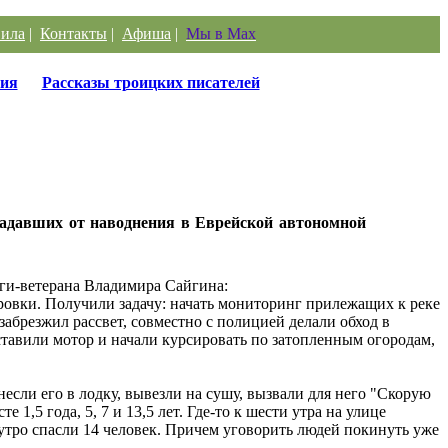
ила
|
Контакты
|
Афиша
|
Мы в Max
ия
Рассказы троицких писателей
радавших от наводнения в Еврейской автономной
еги-ветерана Владимира Сайгина:
ировки. Получили задачу: начать мониторинг прилежащих к реке
забрезжил рассвет, совместно с полицией делали обход в
оставили мотор и начали курсировать по затопленным огородам,
несли его в лодку, вывезли на сушу, вызвали для него "Скорую
1,5 года, 5, 7 и 13,5 лет. Где-то к шести утра на улице
 утро спасли 14 человек. Причем уговорить людей покинуть уже