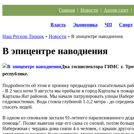
Главная
|
Новости
|
Архив газет
Власть
Экономика
ЧП
Спорт
Наш Регион Троицк
»
Новости
» В эпицентре наводнения
В эпицентре наводнения
Два госинспектора ГИМС г. Тро
республике.
Подробности об этом и хронику предыдущих спасательных раб
- В 2 часа ночи 9 августа мы прибыли в город Карталы в пожа
Карталы-Яат районов. Мы начали патрулировать улицы Набережн
гидрокостюмах. Вода стояла глубиной 1-1,2 метра - до середин
спасать людей.
В одном из сеновалов застали 91-летнего парализованного деда
помощь". Позже вывезли еще его сына со снохой, потом большую 
Набережная с чердака дома сняли 4-х человек, с крыши другого
затопленные жилища было непросто, много времени уходило на