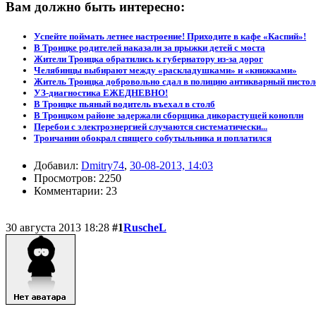
Вам должно быть интересно:
Успейте поймать летнее настроение! Приходите в кафе «Каспий»!
В Троицке родителей наказали за прыжки детей с моста
Жители Троицка обратились к губернатору из-за дорог
Челябинцы выбирают между «раскладушками» и «книжками»
Житель Троицка добровольно сдал в полицию антикварный пистол
УЗ-диагностика ЕЖЕДНЕВНО!
В Троицке пьяный водитель въехал в столб
В Троицком районе задержали сборщика дикорастущей конопли
Перебои с электроэнергией случаются систематически...
Троичанин обокрал спящего собутыльника и поплатился
Добавил:
Dmitry74
,
30-08-2013, 14:03
Просмотров: 2250
Комментарии: 23
30 августа 2013 18:28
#1
RuscheL