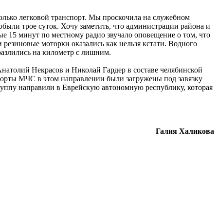
олько легковой транспорт. Мы проскочила на служебном
обыли трое суток. Хочу заметить, что администрации района и
е 15 минут по местному радио звучало оповещение о том, что
и резиновые моторки оказались как нельзя кстати. Водного
 разлились на километр с лишним.
 Анатолий Некрасов и Николай Гардер в составе челябинской
борты МЧС в этом направлении были загружены под завязку
 группу направили в Еврейскую автономную республику, которая
Галия Халикова