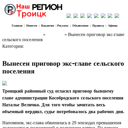
Главная
|
Новости
|
Вакансии
|
Реклама
|
Объявления
|
Правила
|
Афиша
Наш Регион Троицк
»
Новости
» Вынесен приговор экс-главе
сельского поселения
Категория:
Новости
Вынесен приговор экс-главе сельского
поселения
Троицкий районный суд огласил приговор бывшему
главе администрации Кособродского сельского поселения
Наталье Величко. Для того чтобы зачитать весь
объемный вердикт, судье потребовалось два рабочих дня.
Напомним, экс-глава обвинялась в 29 эпизодах превышения
должностных полномочий и получении взятки. По версии