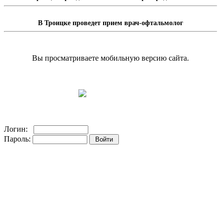
В Троицке проведет прием врач-офтальмолог
Вы просматриваете мобильную версию сайта.
Перейти на полную версию сайта.
Доска объявлений
Логин:
Пароль:
Регистрация на сайте!
Забыли пароль?