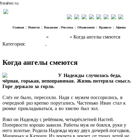
fresher.ru
Главная
|
Новости
|
Вакансии
|
Реклама
|
Объявления
|
Правила
|
Афиша
Наш Регион Троицк
»
Культура
» Когда ангелы смеются
Категория:
Культура
,
Творчество Елены Дуденковой
Когда ангелы смеются
У Надежды случилась беда,
чёрная, горькая, непоправимая. Жизнь потеряла смысл.
Горе держало за горло.
Слёз не было, пересохли. Надя с мужем поссорились, в
очередной раз крепко поругались. Частенько Иван стал к
рюмке прикладываться, а во хмелю был зол.
Взял он Надежду с ребёнком, четырёхлетней Настей.
Попервости хорошо зажили. Работы муж не боялся, руки у
него золотые. Родила Надежда мужу двух дочерей-погодков,
Машеньку и Катюшу. Из декрета в декрет, от троих детей не