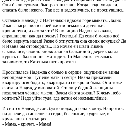
Они были сухими, быстро запылали. Когда люди увидели,
спасать было некого. Так все и задохнулись, не проснувшись.
Осталась Надежда с Настенькой вдвоём горе мыкать. Ладно
Иван - нагрешил в своей жизни немало, а дочушки-
кровиночки, их-то за что? В полицию Надю вызывали,
спрашивали: как да почему? Господи! Да если б можно всё
было вернуть назад! Разве б отпустила она своих дочушек? Да
и Ивана бы отговорила... По ночам ей шаги Ивана
слышались, словно вновь хлопал балконной дверью, когда
курить на балкон ночами ходил. То Машенька смеялась
заливисто, то Катенька пить просила.
Просыпалась Надежда с болью в сердце, ощущением вины
непоправимой. Тут ещё мать и сестра Ивана приказали
квартиру освободить, квартира-то свекрови была. Они тоже
считали Надежду виноватой. Стали у бедной женщины
появляться чёрные мысли. Зачем ей эта жизнь? К чему небо
коптить? Надо уйти туда, где детки её несмышлёные.
И снится Надежде сон, будто подходит она к окну. Напротив,
на дереве два ангелочка сидят, беленькие, кудрявые, в
кружевных платьицах:
- Мама, - кричат. - Мама!