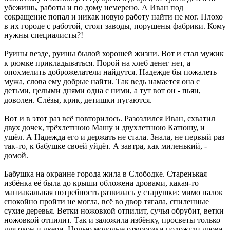
убежишь, работы и по дому немерено. А Иван под
сокращение попал и никак новую работу найти не мог. Плохо
в их городе с работой, стоят заводы, порушены фабрики. Кому
нужны специалисты?!
Руины везде, руины былой хорошей жизни. Вот и стал мужик
к рюмке прикладываться. Порой на хлеб денег нет, а
опохмелить доброжелатели найдутся. Надежде бы пожалеть
мужа, слова ему добрые найти. Так ведь намается она с
детьми, целыми днями одна с ними, а тут вот он - пьян,
доволен. Слёзы, крик, детишки пугаются.
Вот и в этот раз всё повторилось. Разозлился Иван, схватил
двух дочек, трёхлетнюю Машу и двухлетнюю Катюшу, и
ушёл. А Надежда его и держать не стала. Знала, не первый раз
так-то, к бабушке своей уйдёт. А завтра, как миленький, -
домой.
Бабушка на окраине города жила в Слободке. Старенькая
избёнка её была до крыши обложена дровами, какая-то
маниакальная потребность развилась у старушки: мимо палок
спокойно пройти не могла, всё во двор тягала, спиленные
сухие деревья. Ветки ножовкой отпилит, сучья обрубит, ветки
ножовкой отпилит. Так и заложила избёнку, просветы только
для окон и двери. Ночью молодые отморозки подожгли дрова.