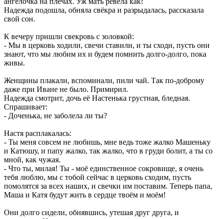
ангелочка на плечах. Уж мать ревела как!
Надежда подошла, обняла свёкра и разрыдалась, рассказала
свой сон.
К вечеру пришли свекровь с золовкой:
- Мы в церковь ходили, свечи ставили, и ты сходи, пусть они
знают, что мы любим их и будем помнить долго-долго, пока
живы.
Женщины плакали, вспоминали, пили чай. Так по-доброму
даже при Иване не было. Примирил.
Надежда смотрит, дочь её Настенька грустная, бледная.
Спрашивает:
- Доченька, не заболела ли ты?
Настя расплакалась:
- Ты меня совсем не любишь, мне ведь тоже жалко Машеньку
и Катюшу, и папу жалко, так жалко, что в груди болит, а ты со
мной, как чужая.
- Что ты, милая! Ты - моё единственное сокровище, я очень
тебя люблю, мы с тобой сейчас в церковь сходим, пусть
помолятся за всех наших, и свечки им поставим. Теперь папа,
Маша и Катя будут жить в сердце твоём и моём!
Они долго сидели, обнявшись, утешая друг друга, и