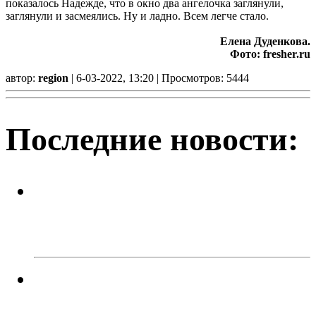
показалось Надежде, что в окно два ангелочка заглянули,
заглянули и засмеялись. Ну и ладно. Всем легче стало.
Елена Дуденкова.
Фото:
fresher.ru
автор:
region
| 6-03-2022, 13:20 | Просмотров: 5444
Последние новости:
Легкий заработок в интернете:
20 подростков отправились под
суд за дроппинг
Кто должен разбираться с
кабанчиком в контейнере?