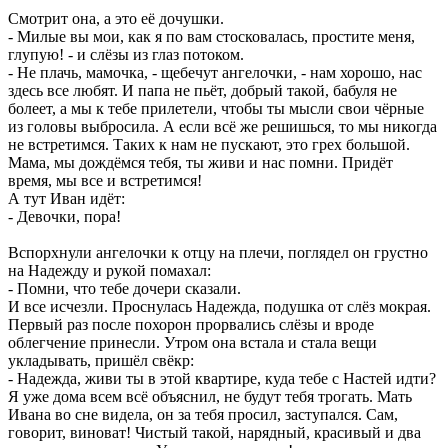
Смотрит она, а это её дочушки.
- Милые вы мои, как я по вам стосковалась, простите меня,
глупую! - и слёзы из глаз потоком.
- Не плачь, мамочка, - щебечут ангелочки, - нам хорошо, нас
здесь все любят. И папа не пьёт, добрый такой, бабуля не
болеет, а мы к тебе прилетели, чтобы ты мысли свои чёрные
из головы выбросила. А если всё же решишься, то мы никогда
не встретимся. Таких к нам не пускают, это грех большой.
Мама, мы дождёмся тебя, ты живи и нас помни. Придёт
время, мы все и встретимся!
А тут Иван идёт:
- Девочки, пора!
Вспорхнули ангелочки к отцу на плечи, поглядел он грустно
на Надежду и рукой помахал:
- Помни, что тебе дочери сказали.
И все исчезли. Проснулась Надежда, подушка от слёз мокрая.
Первый раз после похорон прорвались слёзы и вроде
облегчение принесли. Утром она встала и стала вещи
укладывать, пришёл свёкр:
- Надежда, живи ты в этой квартире, куда тебе с Настей идти?
Я уже дома всем всё объяснил, не будут тебя трогать. Мать
Ивана во сне видела, он за тебя просил, заступался. Сам,
говорит, виноват! Чистый такой, нарядный, красивый и два