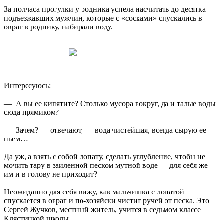
За полчаса прогулки у родника успела насчитать до десятка
подъезжавших мужчин, которые с «сосками» спускались в
овраг к роднику, набирали воду.
Интересуюсь:
— А вы ее кипятите? Столько мусора вокруг, да и талые воды
сюда прямиком?
— Зачем? — отвечают, — вода чистейшая, всегда сырую ее
пьем…
Да уж, а взять с собой лопату, сделать углубление, чтобы не
мочить тару в заиленной песком мутной воде — для себя же
им и в голову не приходит?
Неожиданно для себя вижу, как мальчишка с лопатой
спускается в овраг и по‑хозяйски чистит ручей от песка. Это
Сергей Жучков, местный житель, учится в седьмом классе
Клястицкой школы.