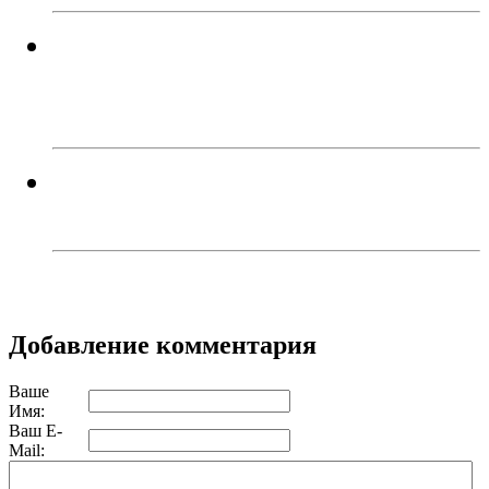
Успейте поймать летнее
настроение! Приходите в кафе
«Каспий»!
В Троицке родителей наказали
за прыжки детей с моста
Добавление комментария
Ваше
Имя:
Ваш E-
Mail: