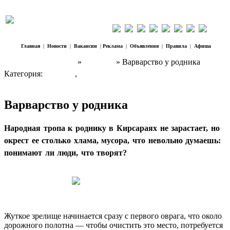
Главная
|
Новости
|
Вакансии
|
Реклама
|
Объявления
|
Правила
|
Афиша
Наш Регион Троицк
»
Новости
» Варварство у родника
Категория:
Новости
,
Социум
Варварство у родника
Народная тропа к роднику в Кирсараях не зарастает, но
окрест ее столько хлама, мусора, что невольно думаешь:
понимают ли люди, что творят?
Жуткое зрелище начинается сразу с первого оврага, что около
дорожного полотна — чтобы очистить это место, потребуется