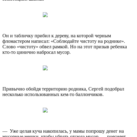
Он и табличку прибил к дереву, на которой черным
фломастером написал: «Соблюдайте чистоту на роднике».
Слово «чистоту» обвел рамкой. Но на этот призыв ребенка
кто‑то цинично набросал мусор.
Привычно обойдя территорию родника, Сергей подобрал
несколько использованных кем‑то баллончиков.
— Уже целая куча накопилась, у мамы попрошу денег на
мусорные мешки, чтобы убрать отсюда мусор, — поясняет