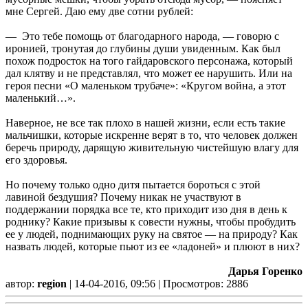
мне Сергей. Даю ему две сотни рублей:
— Это тебе помощь от благодарного народа, — говорю с
иронией, тронутая до глубины души увиденным. Как был
похож подросток на того гайдаровского персонажа, который
дал клятву и не представлял, что может ее нарушить. Или на
героя песни «О маленьком трубаче»: «Кругом война, а этот
маленький…».
Наверное, не все так плохо в нашей жизни, если есть такие
мальчишки, которые искренне верят в то, что человек должен
беречь природу, дарящую живительную чистейшую влагу для
его здоровья.
Но почему только одно дитя пытается бороться с этой
лавиной бездушия? Почему никак не участвуют в
поддержании порядка все те, кто приходит изо дня в день к
роднику? Какие призывы к совести нужны, чтобы пробудить
ее у людей, поднимающих руку на святое — на природу? Как
назвать людей, которые пьют из ее «ладоней» и плюют в них?
Дарья Горенко
автор:
region
| 14-04-2016, 09:56 | Просмотров: 2886