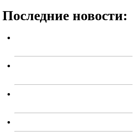
Последние новости:
На Аллее славы христианского
кладбища стало благоустроеннее
Спортивный праздник ко Дню
физкультурника
В Троицке подростки угнали два
автомобиля
Мы работаем без выходных!