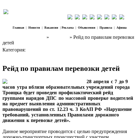
Главная
|
Новости
|
Вакансии
|
Реклама
|
Объявления
|
Правила
|
Афиша
Наш Регион Троицк
»
Новости
» Рейд по правилам перевозки
детей
Категория:
Новости
Рейд по правилам перевозки детей
28 апреля с 7 до 9
часов утра вблизи образовательных учреждений города
Троицка будет проведен профилактический рейд
группами нарядов ДПС по массовой проверке водителей
на предмет выявления административных
правонарушений по ст. 12.23 ч. 3 КоАП РФ «Нарушение
требований, установленных Правилами дорожного
движения к перевозке детей».
Данное мероприятие проводится с целью предупреждения
дорожно-транспортных происшествий с участием