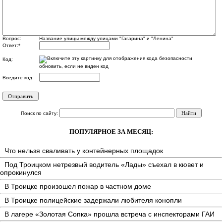
Вопрос:
Название улицы между улицами "Гагарина" и "Ленина"
Ответ:
*
Код:
обновить, если не виден код
Введите код:
Поиск по сайту:
ПОПУЛЯРНОЕ ЗА МЕСЯЦ:
Что нельзя сваливать у контейнерных площадок
Под Троицком нетрезвый водитель «Лады» съехал в кювет и
опрокинулся
В Троицке произошел пожар в частном доме
В Троицке полицейские задержали любителя конопли
В лагере «Золотая Сопка» прошла встреча с инспекторами ГАИ