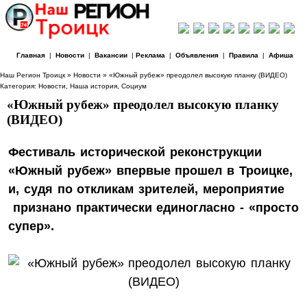
Главная
|
Новости
|
Вакансии
|
Реклама
|
Объявления
|
Правила
|
Афиша
Наш Регион Троицк
»
Новости
» «Южный рубеж» преодолел высокую планку (ВИДЕО)
Категория:
Новости
,
Наша история
,
Социум
«Южный рубеж» преодолел высокую планку
(ВИДЕО)
Фестиваль исторической реконструкции
«Южный рубеж» впервые прошел в Троицке,
и, судя по откликам зрителей, мероприятие
признано практически единогласно - «просто
супер».