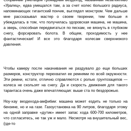
«Уралец», едва умещался там, а за счет колес большого радиуса,
напоминающих гигантский пончик, выглядел монстром. Чем дальше
мне рассказывал мастер о своем творении, тем больше я
убеждалась в том, что получилась здоровская машина, не машина,
а зверь, способная передвигаться по пескам, не вязнуть в глубоком
снегу, форсировать болота. В общем, проходимость у нее
фантастическая! И все это благодаря колесам сверхнизкого
давления.
Чтобы камеру после накачивания не раздувало до еще больших
размеров, конструктор перехватил ее ремнями по всей окружности.
Эти ремни, кстати, отлично справляются с ролью грунтозацепов —
колеса не скользят на снегу.
Да и скорость движения для такого
тарантаса очень даже впечатляющая: выше ста по бездорожью.
Ноу-хау вездехода-амфибии: машина может ездить не только на
бензине, но и на газе. Газоустановка на 90 литров, благодаря этому
на одной заправке «дутик» имеет запас хода 600-700 километров,
что согласитесь, не так уж и мало. Несмотря на внушительный вес,
(где-то