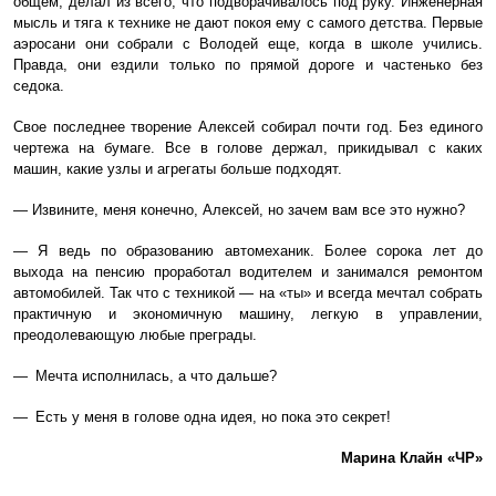
общем, делал из всего, что подворачивалось под руку. Инженерная
мысль и тяга к технике не дают покоя ему с самого детства. Первые
аэросани они собрали с Володей еще, когда в школе учились.
Правда, они ездили только по прямой дороге и частенько без
седока.
Свое последнее творение Алексей собирал почти год. Без единого
чертежа на бумаге. Все в голове держал, прикидывал с каких
машин, какие узлы и агрегаты больше подходят.
— Извините, меня конечно, Алексей, но зачем вам все это нужно?
— Я ведь по образованию автомеханик. Более сорока лет до
выхода на пенсию проработал водителем и занимался ремонтом
автомобилей. Так что с техникой — на «ты» и всегда мечтал собрать
практичную и экономичную машину, легкую в управлении,
преодолевающую любые преграды.
— Мечта исполнилась, а что дальше?
— Есть у меня в голове одна идея, но пока это секрет!
Марина Клайн «ЧР»