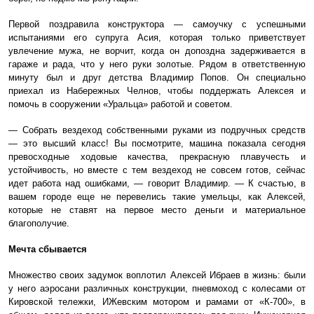
Первой поздравила конструктора — самоучку с успешными
испытаниями его супруга Асия, которая только приветствует
увлечение мужа, не ворчит, когда он допоздна задерживается в
гараже и рада, что у него руки золотые. Рядом в ответственную
минуту был и друг детства Владимир Попов. Он специально
приехал из Набережных Челнов, чтобы поддержать Алексея и
помочь в сооружении «Уральца» работой и советом.
— Собрать вездеход собственными руками из подручных средств
— это высший класс! Вы посмотрите, машина показала сегодня
превосходные ходовые качества, прекрасную плавучесть и
устойчивость, но вместе с тем вездеход не совсем готов, сейчас
идет работа над ошибками, — говорит Владимир. — К счастью, в
вашем городе еще не перевелись такие умельцы, как Алексей,
которые не ставят на первое место деньги и материальное
благополучие.
Мечта сбывается
Множество своих задумок воплотил Алексей Ибраев в жизнь: были
у него аэросани различных конструкции, пневмоход с колесами от
Кировской тележки, ИЖевским мотором и рамами от «К-700», в