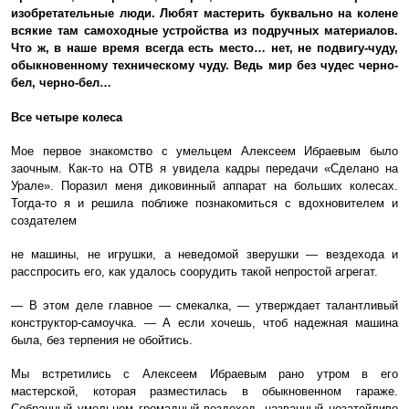
изобретательные люди. Любят мастерить буквально на колене
всякие там самоходные устройства из подручных материалов.
Что ж, в наше время всегда есть место… нет, не подвигу-чуду,
обыкновенному техническому чуду. Ведь мир без чудес черно-
бел, черно-бел…
Все четыре колеса
Мое первое знакомство с умельцем Алексеем Ибраевым было
заочным. Как-то на ОТВ я увидела кадры передачи «Сделано на
Урале». Поразил меня диковинный аппарат на больших колесах.
Тогда-то я и решила поближе познакомиться с вдохновителем и
создателем
не машины, не игрушки, а неведомой зверушки — вездехода и
расспросить его, как удалось соорудить такой непростой агрегат.
— В этом деле главное — смекалка, — утверждает талантливый
конструктор-самоучка. — А если хочешь, чтоб надежная машина
была, без терпения не обойтись.
Мы встретились с Алексеем Ибраевым рано утром в его
мастерской, которая разместилась в обыкновенном гараже.
Собранный умельцем громадный вездеход, названный незатейливо