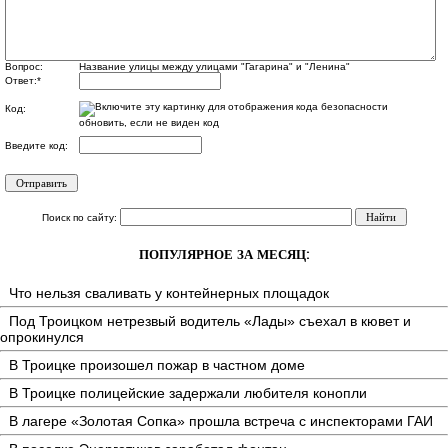
Вопрос:
Название улицы между улицами "Гагарина" и "Ленина"
Ответ:
*
Код:
обновить, если не виден код
Введите код:
Поиск по сайту:
ПОПУЛЯРНОЕ ЗА МЕСЯЦ:
Что нельзя сваливать у контейнерных площадок
Под Троицком нетрезвый водитель «Лады» съехал в кювет и
опрокинулся
В Троицке произошел пожар в частном доме
В Троицке полицейские задержали любителя конопли
В лагере «Золотая Сопка» прошла встреча с инспекторами ГАИ