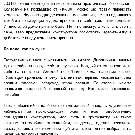
700-800 килограммов) и размер, машина практическая безопасная.
Колесами на покрышках от «К-700» можно без травм переехать
человека. Недавно одна девушка с телевидения, легла под машину
такой же конструкции и дала проехать по себе всем этим колесам.
И ничего, ей даже приятно было. Но я не рискнула испытать это на
себе, зато предложение конструктора посмотреть чудо-технику в
действии с воодушевлением приняла.
По воде, как по суше
Тест-драйв начался с «разминки» на берегу. Диковинная машина
тут же собрала вокруг себя толпу зевак. Каждый хотел запечатлеть
себя на ее фоне. Алексей не сбавляя хода, направил своего
«Уральца» прямиком в реку. Взламывая первый, неокрепший лед
своими колесами, вездеход резво поплыл. Со стороны чем-то
напоминая старинный колесный пароход. Вот такая интересная
амфибия.
Пока собравшийся на берегу ошеломленный народ с удивлением
наблюдал за происходящим, охал и ахал, одобрительно
подбадривая конструктора, мол, хоть в кругосветку на таком
знатном автомобиле отправляйся, вездеход, сделав несколько
проходов мимо восторженной публики, также легко выбрался на
берег, не подмочив репутации.