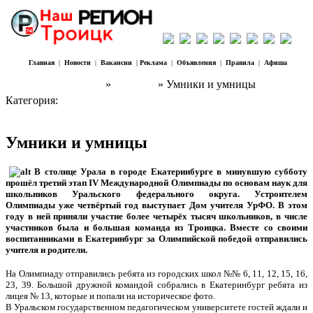
Главная
|
Новости
|
Вакансии
|
Реклама
|
Объявления
|
Правила
|
Афиша
Наш Регион Троицк
»
Новости
» Умники и умницы
Категория:
Новости
Умники и умницы
В столице Урала в городе Екатеринбурге в минувшую субботу
прошёл третий этап IV Международной Олимпиады по основам наук для
школьников Уральского федерального округа. Устроителем
Олимпиады уже четвёртый год выступает Дом учителя УрФО. В этом
году в ней приняли участие более четырёх тысяч школьников, в числе
участников была и большая команда из Троицка. Вместе со своими
воспитанниками в Екатеринбург за Олимпийской победой отправились
учителя и родители.
На Олимпиаду отправились ребята из городских школ №№ 6, 11, 12, 15, 16,
23, 39. Большой дружной командой собрались в Екатеринбург ребята из
лицея № 13, которые и попали на историческое фото.
В Уральском государственном педагогическом университете гостей ждали и