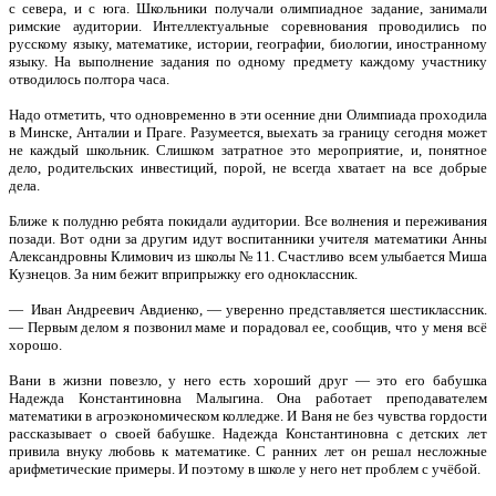
с севера, и с юга. Школьники получали олимпиадное задание, занимали
римские аудитории. Интеллектуальные соревнования проводились по
русскому языку, математике, истории, географии, биологии, иностранному
языку. На выполнение задания по одному предмету каждому участнику
отводилось полтора часа.
Надо отметить, что одновременно в эти осенние дни Олимпиада проходила
в Минске, Анталии и Праге. Разумеется, выехать за границу сегодня может
не каждый школьник. Слишком затратное это мероприятие, и, понятное
дело, родительских инвестиций, порой, не всегда хватает на все добрые
дела.
Ближе к полудню ребята покидали аудитории. Все волнения и переживания
позади. Вот одни за другим идут воспитанники учителя математики Анны
Александровны Климович из школы № 11. Счастливо всем улыбается Миша
Кузнецов. За ним бежит вприпрыжку его одноклассник.
— Иван Андреевич Авдиенко, — уверенно представляется шестиклассник.
— Первым делом я позвонил маме и порадовал ее, сообщив, что у меня всё
хорошо.
Вани в жизни повезло, у него есть хороший друг — это его бабушка
Надежда Константиновна Малыгина. Она работает преподавателем
математики в агроэкономическом колледже. И Ваня не без чувства гордости
рассказывает о своей бабушке. Надежда Константиновна с детских лет
привила внуку любовь к математике. С ранних лет он решал несложные
арифметические примеры. И поэтому в школе у него нет проблем с учёбой.