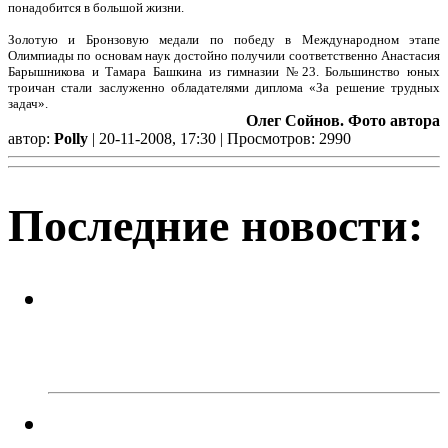
понадобится в большой жизни.
Золотую и Бронзовую медали по победу в Международном этапе
Олимпиады по основам наук достойно получили соответственно Анастасия
Барышникова и Тамара Башкина из гимназии №23. Большинство юных
троичан стали заслуженно обладателями диплома «За решение трудных
задач».
Олег Сойнов. Фото автора
автор:
Polly
| 20-11-2008, 17:30 | Просмотров: 2990
Последние новости:
Успейте поймать летнее
настроение! Приходите в кафе
«Каспий»!
В Троицке родителей наказали