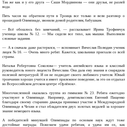
Так же как и у его друга — Саши Мордвинова — они друзья, не разлей
вода.
Пять часов на обратном пути в Троицк все только и вели разговор о
прошедшей Олимпиаде, звонили домой родителям, бабушкам.
— Всё обошлось без замечаний, — рассказывает Ирина Трофимчук
ученица школы № 12. — Мы сидели все тихо, как мышки. Выполняли
сложные задания.
— А я сначала даже растерялся, — вспоминает Вячеслав Полюдин ученик
лицея № 16. — Очень много ребят. Кажется, школьники приехали со всей
страны.
Наталья Робертовна Соколова— учитель английского языка и классный
руководитель юного лицеиста Вячеслава. Она дала ему знания и снарядила
полезной литературой. И он не подводит своего любимого учителя. Юный
троичанин хорошо учится и имеет прилежное поведение, за это он отдыхал
во Всероссийском детском центре «Орлёнок».
Многочисленной оказалась группа из гимназии № 23. Ребята ежегодно
участвуют в Олимпиаде. Например, девятиклассник Евгений Пащенко
благодаря своему старанию дважды принимал участие в Международной
Олимпиаде в Чехии и стал обладателем двух золотых медалей за хорошее
знание немецкого языка.
А победителей минувшей Олимпиады по основам наук ждут тоже
достойные награды. Пожелаем удачи ребятам, а удача им ох, как