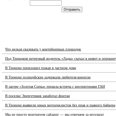
Что нельзя сваливать у контейнерных площадок
Под Троицком нетрезвый водитель «Лады» съехал в кювет и опрокин
В Троицке произошел пожар в частном доме
В Троицке полицейские задержали любителя конопли
В лагере «Золотая Сопка» прошла встреча с инспекторами ГАИ
В поселке Энергетиков заработал фонтан
В Троицке выявили юных мотоциклистов без прав и пьяного байкера
Мы не просто монтируем сайдинг — мы отвечаем за результат