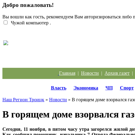
Добро пожаловать!
Вы вошли как гость, рекомендуем Вам авторизироваться либо
Чужой компьютер
.
Жители Троицка обратились к губернатору из-за
Главная
|
Новости
|
Архив газет
Власть
Экономика
ЧП
Спорт
Наш Регион Троицк
»
Новости
» В горящем доме взорвался га
В горящем доме взорвался га
Сегодня, 11 ноября, в пятом часу утра загорелся жилой до
Как сообщил помощник начальника 7 Отряда Федеральной