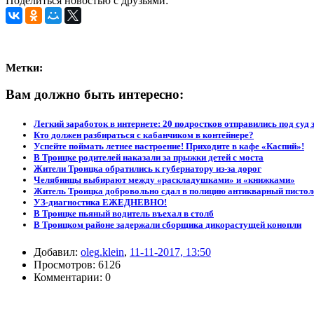
Поделиться новостью с друзьями:
Метки:
Вам должно быть интересно:
Легкий заработок в интернете: 20 подростков отправились под суд 
Кто должен разбираться с кабанчиком в контейнере?
Успейте поймать летнее настроение! Приходите в кафе «Каспий»!
В Троицке родителей наказали за прыжки детей с моста
Жители Троицка обратились к губернатору из-за дорог
Челябинцы выбирают между «раскладушками» и «книжками»
Житель Троицка добровольно сдал в полицию антикварный пистол
УЗ-диагностика ЕЖЕДНЕВНО!
В Троицке пьяный водитель въехал в столб
В Троицком районе задержали сборщика дикорастущей конопли
Добавил:
oleg.klein
,
11-11-2017, 13:50
Просмотров: 6126
Комментарии: 0