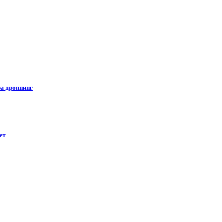
за дроппинг
ет