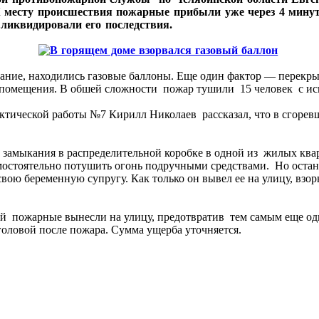
К месту происшествия пожарные прибыли уже через 4 мину
 ликвидировали его последствия.
орание, находились газовые баллоны. Еще один фактор — перекры
помещения. В обшей сложности пожар тушили 15 человек с ис
тической работы №7 Кирилл Николаев рассказал, что в сгоревш
 замыкания в распределительной коробке в одной из жилых ква
мостоятельно потушить огонь подручными средствами. Но остано
вою беременную супругу. Как только он вывел ее на улицу, взор
ый пожарные вынесли на улицу, предотвратив тем самым еще од
оловой после пожара. Сумма ущерба уточняется.