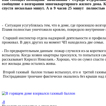
сообщение о возгорании многоквартирного жилого дома. 
спустя несколько минут. А в 9 часов 25 минут полностью
- Ситуация усугублялась тем, что в доме, где произошло возг
Пламя полностью уничтожило кровлю, повредило внутренние 
Старший инспектор отдела надзорной деятельности и профилак
проживал. В двух других на момент ЧП находилось две семьи.
- По предварительным данным пожар случился из-за короткого
вспыхнула. Когда хозяин квартиры проснулся, то попытался са
рассказывает Кирилл Николаев.- Хорошо, что он сумел спасти с
все жильцы дома остались живы.
Второй газовый баллон только вспыхнул, его и третий газов
Пострадавшие троичане фактически оказались без крыши над г
-8