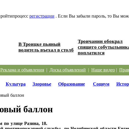
 пройтипроцесс
регистрации
. Если Вы забыли пароль, то Вы мож
Троичанин обокрал
В Троицке пьяный
 дорог
спящего собутыльник
водитель въехал в столб
поплатился
|
Реклама и объявления
|
Доска объявлений
|
Наше видео
|
Прав
Культура
Здоровье
Образование
Социум
Истор
зовый баллон
зовый баллон
м по улице Разина, 18.
 противопожарной службы по Челябинской области Евгени