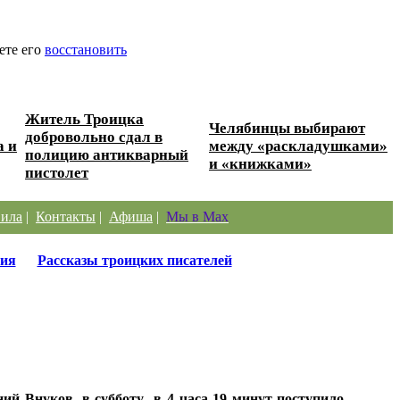
ете его
восстановить
Житель Троицка
Челябинцы выбирают
добровольно сдал в
а и
между «раскладушками»
полицию антикварный
и «книжками»
пистолет
ила
|
Контакты
|
Афиша
|
Мы в Max
ия
Рассказы троицких писателей
й Внуков, в субботу в 4 часа 19 минут поступило