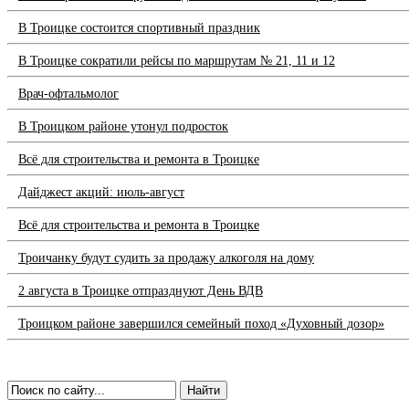
В Троицке состоится спортивный праздник
В Троицке сократили рейсы по маршрутам № 21, 11 и 12
Врач-офтальмолог
В Троицком районе утонул подросток
Всё для строительства и ремонта в Троицке
Дайджест акций: июль-август
Всё для строительства и ремонта в Троицке
Троичанку будут судить за продажу алкоголя на дому
2 августа в Троицке отпразднуют День ВДВ
Троицком районе завершился семейный поход «Духовный дозор»