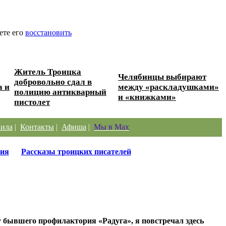
ете его
восстановить
Житель Троицка
Челябинцы выбирают
добровольно сдал в
а и
между «раскладушками»
полицию антикварный
и «книжками»
пистолет
ила
|
Контакты
|
Афиша
|
Мы в Max
ия
Рассказы троицких писателей
у бывшего профилактория «Радуга», я повстречал здесь