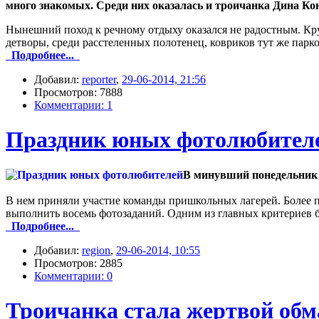
много знакомых. Среди них оказалась и троичанка Дина Ко
Нынешний поход к речному отдыху оказался не радостным. Кру
детворы, среди расстеленных полотенец, ковриков тут же парков
Подробнее...
Добавил:
reporter
,
29-06-2014, 21:56
Просмотров: 7888
Комментарии: 1
Праздник юных фотолюбител
В минувший понедельник с
В нем приняли участие команды пришкольных лагерей. Более 
выполнить восемь фотозаданий. Одним из главных критериев 
Подробнее...
Добавил:
region
,
29-06-2014, 10:55
Просмотров: 2885
Комментарии: 0
Троичанка стала жертвой обм