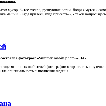
новалова.
гом мусор, битое стекло, рухнувшие ветки. Люди жмутся к само
ка машин. «Куда прилечь, куда присесть?», - такой вопрос здесь
ей
остоялся фотокросс «Summer mobile photo -2014».
пятидесяти юных любителей фотографии отправились в путешест
была оригинальность выполнения задания.
ана