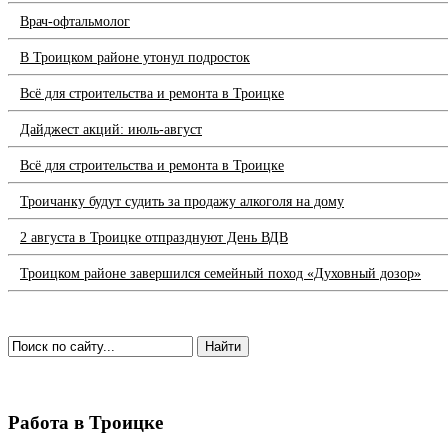
Врач-офтальмолог
В Троицком районе утонул подросток
Всё для строительства и ремонта в Троицке
Дайджест акций: июль-август
Всё для строительства и ремонта в Троицке
Троичанку будут судить за продажу алкоголя на дому
2 августа в Троицке отпразднуют День ВДВ
Троицком районе завершился семейный поход «Духовный дозор»
Работа в Троицке