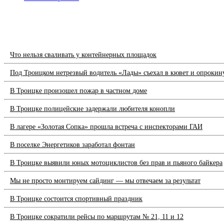
Что нельзя сваливать у контейнерных площадок
Под Троицком нетрезвый водитель «Лады» съехал в кювет и опрокин
В Троицке произошел пожар в частном доме
В Троицке полицейские задержали любителя конопли
В лагере «Золотая Сопка» прошла встреча с инспекторами ГАИ
В поселке Энергетиков заработал фонтан
В Троицке выявили юных мотоциклистов без прав и пьяного байкера
Мы не просто монтируем сайдинг — мы отвечаем за результат
В Троицке состоится спортивный праздник
В Троицке сократили рейсы по маршрутам № 21, 11 и 12