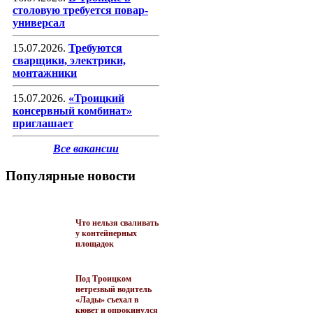
столовую требуется повар-
универсал
15.07.2026.
Требуются
сварщики, электрики,
монтажники
15.07.2026.
«Троицкий
консервный комбинат»
приглашает
Все вакансии
Популярные новости
Что нельзя сваливать
у контейнерных
площадок
Под Троицком
нетрезвый водитель
«Лады» съехал в
кювет и опрокинулся