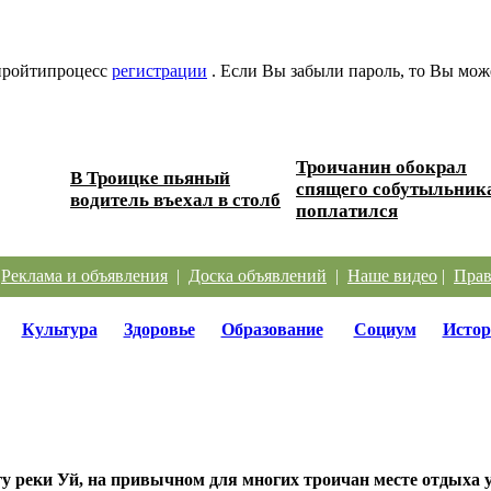
 пройтипроцесс
регистрации
. Если Вы забыли пароль, то Вы мож
Троичанин обокрал
В Троицке пьяный
 дорог
спящего собутыльник
водитель въехал в столб
поплатился
|
Реклама и объявления
|
Доска объявлений
|
Наше видео
|
Прав
Культура
Здоровье
Образование
Социум
Истор
у реки Уй, на привычном для многих троичан месте отдыха 