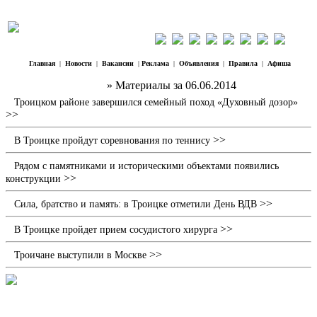
Главная
|
Новости
|
Вакансии
|
Реклама
|
Объявления
|
Правила
|
Афиша
Наш Регион Троицк
» Материалы за 06.06.2014
Троицком районе завершился семейный поход «Духовный дозор»
>>
>>
В Троицке пройдут соревнования по теннису
Рядом с памятниками и историческими объектами появились
>>
конструкции
>>
Сила, братство и память: в Троицке отметили День ВДВ
>>
В Троицке пройдет прием сосудистого хирурга
>>
Троичане выступили в Москве