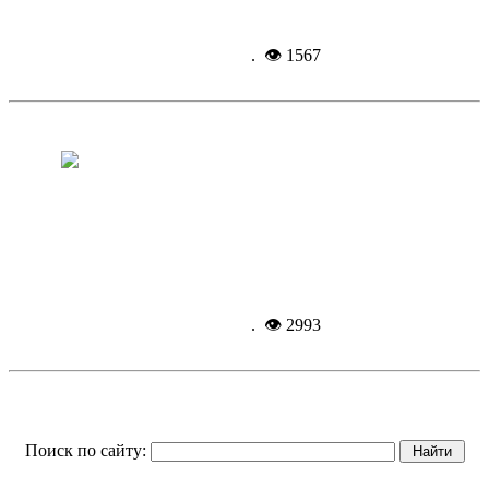
Подробнее...
6-06-
2014, 08:57
. 👁 1567
В главной галерее почета района
новые имена
Подробнее...
6-06-
2014, 08:14
. 👁 2993
Поиск по сайту: