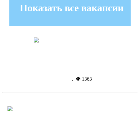
Показать все вакансии
«Детство золотое, звонче пой!»
Подробнее...
6-06-
2014, 12:16
. 👁 1363
Стратегия Дубровского - новый
импульс развитию села