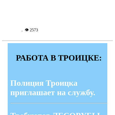
Транспортными полицейскими
Троицка изъяты боеприпасы и порох
Подробнее...
6-06-
2014, 13:16
. 👁 2573
РАБОТА В ТРОИЦКЕ:
Полиция Троицка
приглашает на службу.