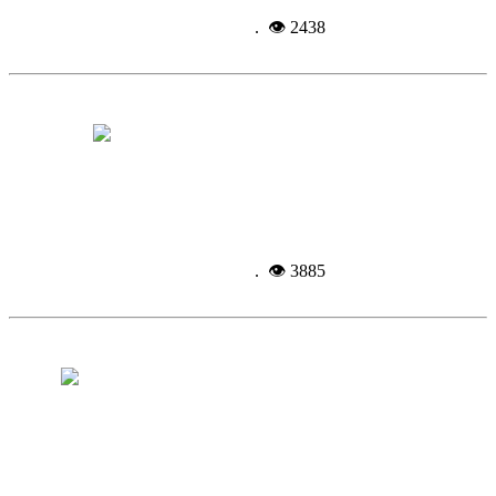
Подробнее...
4-09-
2014, 12:16
. 👁 2438
В районе открыта вторая «неотложка»
Подробнее...
4-09-
2014, 10:01
. 👁 3885
Пьяного мужчину снимали с крыши
спасатели