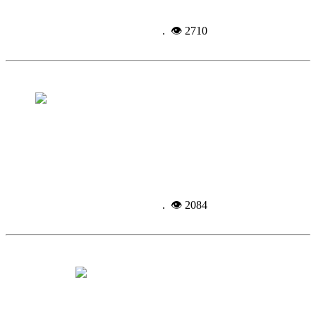
Подробнее...
4-09-
2014, 09:46
. 👁 2710
«Оконные» жулики наживались на
пенсионерах
Подробнее...
4-09-
2014, 09:28
. 👁 2084
Звонок позвал в Страну знаний