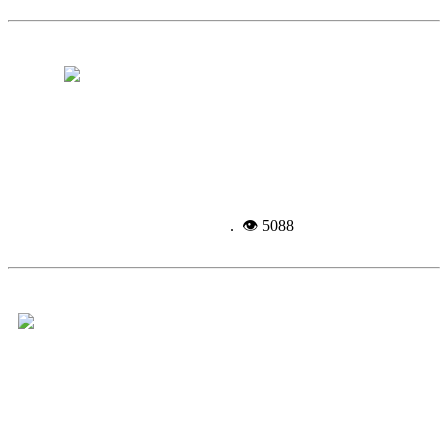
Рабочий из Китая умер, собираясь на
работу
Подробнее...
4-09-
2014, 13:36
. 👁 5088
В Троицке ожидается открытие новых
аптечных пунктов