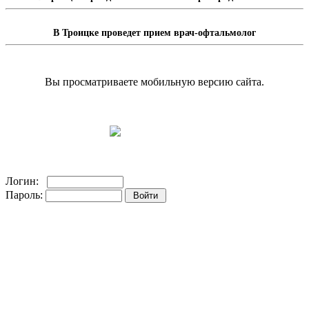
В Троицке проведет прием врач-офтальмолог
Вы просматриваете мобильную версию сайта.
Перейти на полную версию сайта.
Доска объявлений
Логин:
Пароль:
Регистрация на сайте!
Забыли пароль?