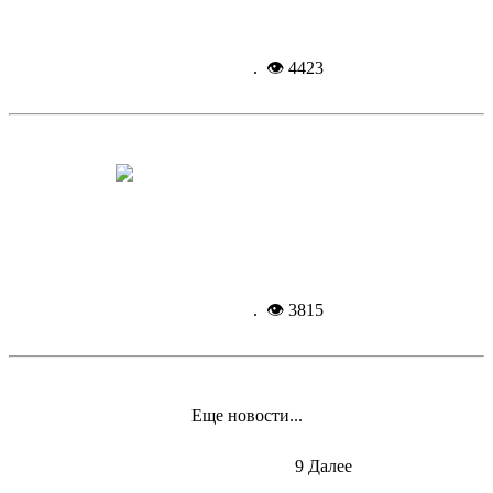
Подробнее...
3-09-
2014, 14:15
. 👁 4423
В добрый путь в страну знаний!
Подробнее...
2-09-
2014, 12:48
. 👁 3815
Еще новости...
Назад
1
2
3
4
5
6
7
8
9
Далее