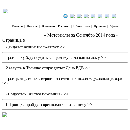
Главная
|
Новости
|
Вакансии
|
Реклама
|
Объявления
|
Правила
|
Афиша
Наш Регион Троицк
» Материалы за Сентябрь 2014 года »
Страница 9
>>
Дайджест акций: июль-август
>>
Троичанку будут судить за продажу алкоголя на дому
>>
2 августа в Троицке отпразднуют День ВДВ
Троицком районе завершился семейный поход «Духовный дозор»
>>
>>
«Подросток. Чистое поколение»
>>
В Троицке пройдут соревнования по теннису
«Троицк встретил нас, как родных»