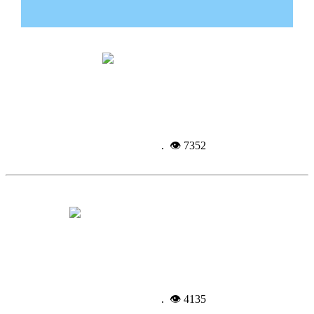
Троицк «затрубили»
Подробнее...
5-09-
2014, 08:33
. 👁 7352
Подготовка к зиме под контролем
Подробнее...
4-09-
2014, 13:50
. 👁 4135