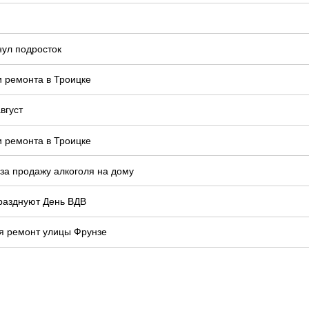
нул подросток
и ремонта в Троицке
вгуст
и ремонта в Троицке
 за продажу алкоголя на дому
празднуют День ВДВ
я ремонт улицы Фрунзе