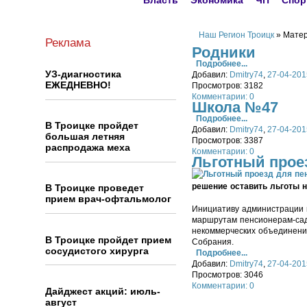
Власть
Экономика
ЧП
Спор
Наш Регион Троицк
» Матер
Реклама
Родники
Подробнее...
УЗ-диагностика
Добавил:
Dmitry74
,
27-04-201
ЕЖЕДНЕВНО!
Просмотров: 3182
Комментарии: 0
Школа №47
Подробнее...
В Троицке пройдет
Добавил:
Dmitry74
,
27-04-201
большая летняя
Просмотров: 3387
распродажа меха
Комментарии: 0
Льготный прое
решение оставить льготы 
В Троицке проведет
прием врач-офтальмолог
Инициативу администрации 
маршрутам пенсионерам-сад
некоммерческих объединений
В Троицке пройдет прием
Собрания.
сосудистого хирурга
Подробнее...
Добавил:
Dmitry74
,
27-04-201
Просмотров: 3046
Комментарии: 0
Дайджест акций: июль-
август