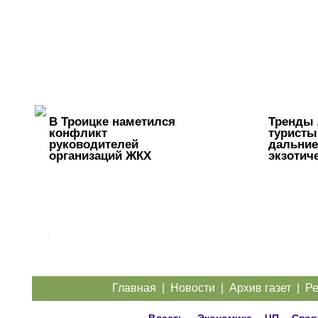
В Троицке наметился
Тренды 
конфликт
турист
руководителей
дальние
организаций ЖКХ
экзотич
Троичанка
стала одним
из лучших
диспетчеров
Южного
Урала
Главная
|
Новости
|
Архив газет
|
Ре