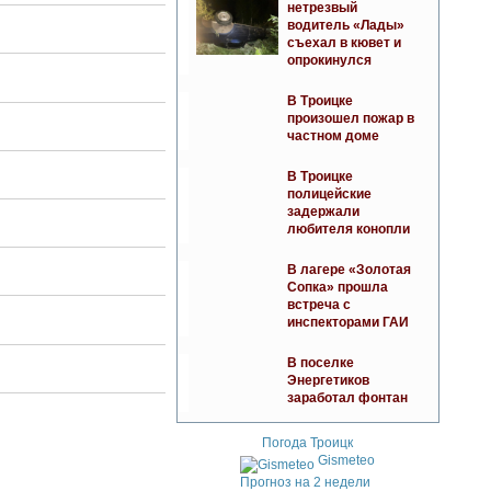
нетрезвый
водитель «Лады»
съехал в кювет и
опрокинулся
В Троицке
произошел пожар в
частном доме
В Троицке
полицейские
задержали
любителя конопли
В лагере «Золотая
Сопка» прошла
встреча с
инспекторами ГАИ
В поселке
Энергетиков
заработал фонтан
Погода Троицк
Gismeteo
Прогноз на 2 недели