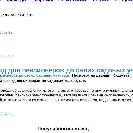
т
Культура
Здоровье
Образование
Социум
История
иалы за 27.04.2015
5, 09:29
5, 09:25
зд для пенсионеров до своих садовых у
Несмотря на дефицит бюджета, г
на проезд пенсионерам по садовым маршрутам.
города об установлении льготы по оплате проезда по внутримуниципальны
оводам, пенсионерам-огородникам, являющимися членами садоводческих, о
, а также членам их семей, являющихся пенсионерами, поддержали депута
5, 09:03
Популярное за месяц: