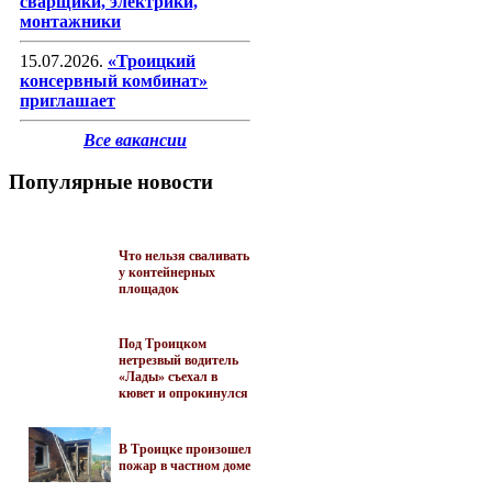
сварщики, электрики,
монтажники
15.07.2026.
«Троицкий
консервный комбинат»
приглашает
Все вакансии
Популярные новости
Что нельзя сваливать
у контейнерных
площадок
Под Троицком
нетрезвый водитель
«Лады» съехал в
кювет и опрокинулся
В Троицке произошел
пожар в частном доме