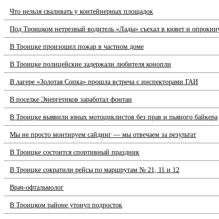
Что нельзя сваливать у контейнерных площадок
Под Троицком нетрезвый водитель «Лады» съехал в кювет и опрокин
В Троицке произошел пожар в частном доме
В Троицке полицейские задержали любителя конопли
В лагере «Золотая Сопка» прошла встреча с инспекторами ГАИ
В поселке Энергетиков заработал фонтан
В Троицке выявили юных мотоциклистов без прав и пьяного байкера
Мы не просто монтируем сайдинг — мы отвечаем за результат
В Троицке состоится спортивный праздник
В Троицке сократили рейсы по маршрутам № 21, 11 и 12
Врач-офтальмолог
В Троицком районе утонул подросток