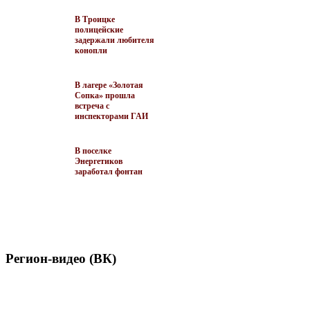
В Троицке
полицейские
задержали любителя
конопли
В лагере «Золотая
Сопка» прошла
встреча с
инспекторами ГАИ
В поселке
Энергетиков
заработал фонтан
Регион-видео (ВК)