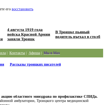
ете его
восстановить
4 августа 1919 года
В Троицке пьяный
войска Красной Армии
водитель въехал в столб
ли
заняли Троицк
ила
|
Контакты
|
Афиша
|
Мы в Max
ия
Рассказы троицких писателей
в акцию областного минздрава по профилактике СПИДа.
районной амбулатории, Троицкого центра медицинской
манды.