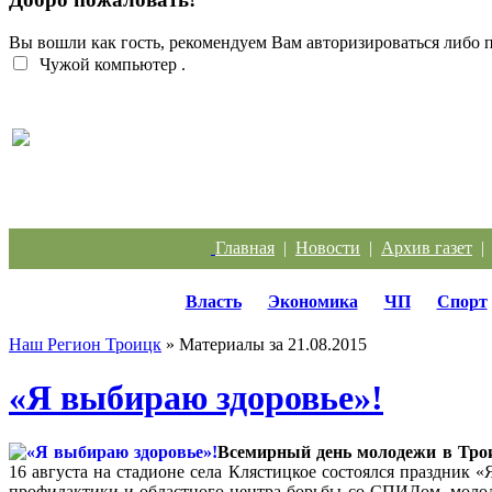
Вы вошли как гость, рекомендуем Вам авторизироваться либо
Чужой компьютер
.
Перебои с электроэнергией случаются систематич
Главная
|
Новости
|
Архив газет
Власть
Экономика
ЧП
Спорт
Наш Регион Троицк
» Материалы за 21.08.2015
«Я выбираю здоровье»!
Всемирный день молодежи в Трои
16 августа на стадионе села Клястицкое состоялся праздник 
профилактики и областного центра борьбы со СПИДом, молод