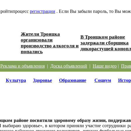
 пройтипроцесс
регистрации
. Если Вы забыли пароль, то Вы мож
Жители Троицка
В Троицком районе
организовали
ески...
задержали сборщика
производство алкоголя и
дикорастущей коноп
попались
|
Реклама и объявления
|
Доска объявлений
|
Наше видео
|
Прав
Культура
Здоровье
Образование
Социум
Истор
цком районе посвятили здоровому образу жизни, поддержа
«Я выбираю здоровье», в котором приняли участие сотрудники 
ежное районное движение волонтеров, детские футбольные ко