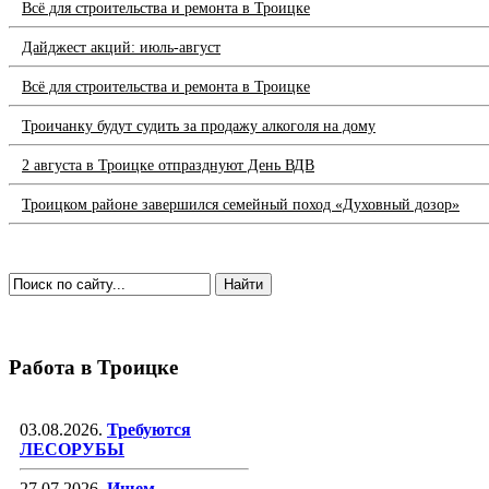
Всё для строительства и ремонта в Троицке
Дайджест акций: июль-август
Всё для строительства и ремонта в Троицке
Троичанку будут судить за продажу алкоголя на дому
2 августа в Троицке отпразднуют День ВДВ
Троицком районе завершился семейный поход «Духовный дозор»
Работа в Троицке
03.08.2026.
Требуются
ЛЕСОРУБЫ
27.07.2026.
Ищем