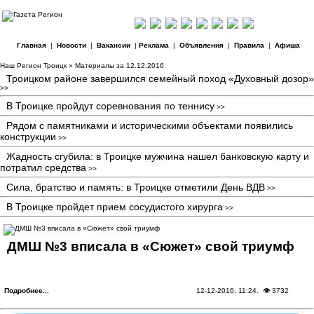
Главная
|
Новости
|
Вакансии
|
Реклама
|
Объявления
|
Правила
|
Афиша
Наш Регион Троицк
» Материалы за 12.12.2016
Троицком районе завершился семейный поход «Духовный дозор»
>>
В Троицке пройдут соревнования по теннису
>>
Рядом с памятниками и историческими объектами появились
конструкции
>>
Жадность сгубила: в Троицке мужчина нашел банковскую карту и
потратил средства
>>
Сила, братство и память: в Троицке отметили День ВДВ
>>
В Троицке пройдет прием сосудистого хирурга
>>
ДМШ №3 вписала в «Сюжет» свой триумф
Подробнее...
12-12-2016, 11:24
. 👁 3732