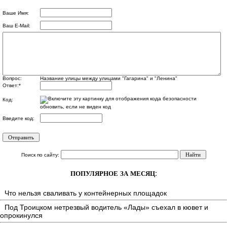
Ваше Имя:
Ваш E-Mail:
Вопрос:
Название улицы между улицами "Гагарина" и "Ленина"
Ответ:
*
Код:
обновить, если не виден код
Введите код:
Поиск по сайту:
ПОПУЛЯРНОЕ ЗА МЕСЯЦ:
Что нельзя сваливать у контейнерных площадок
Под Троицком нетрезвый водитель «Лады» съехал в кювет и
опрокинулся