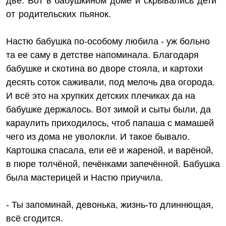
две. Вот в бабушкином доме и скрывались дети
от родительских пьянок.
Настю бабушка по-особому любила - уж больно
та ее саму в детстве напоминала. Благодаря
бабушке и скотина во дворе стояла, и картохи
десять соток саживали, под мелочь два огорода.
И всё это на хрупких детских плечиках да на
бабушке держалось. Вот зимой и сыты были, да
караулить приходилось, чтоб папаша с мамашей
чего из дома не уволокли. И такое бывало.
Картошка спасала, ели её и жареной, и варёной,
в пюре толчёной, печёнками запечённой. Бабушка
была мастерицей и Настю приучила.
- Ты запоминай, девонька, жизнь-то длиннющая,
всё сгодится.