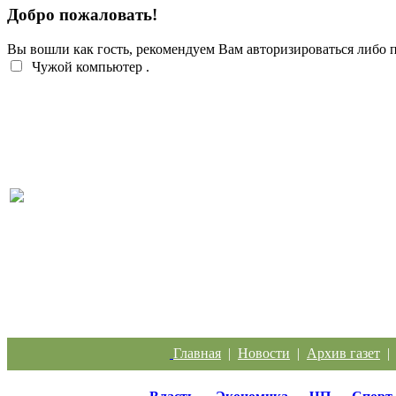
Добро пожаловать!
Вы вошли как гость, рекомендуем Вам авторизироваться либо
Чужой компьютер
.
Перебои с электроэнергией случаются систематич
Главная
|
Новости
|
Архив газет