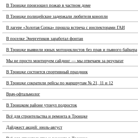
В Троицке произошел пожар в частном доме
В Троицке полицейские задержали любителя конопли
В лагере «Золотая Сопка» прошла встреча с инспекторами ГАИ
В поселке Энергетиков заработал фонтан
В Троицке выявили юных мотоциклистов без прав и пьяного байкера
Мы не просто монтируем сайдинг — мы отвечаем за результат
В Троицке состоится спортивный праздник
В Троицке сократили рейсы по маршрутам № 21, 11 и 12
Врач-офтальмолог
В Троицком районе утонул подросток
Всё для строительства и ремонта в Троицке
Дайджест акций: июль-август