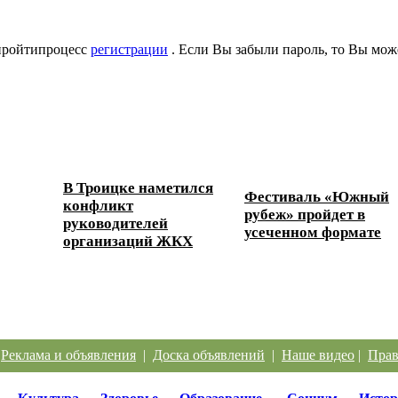
 пройтипроцесс
регистрации
. Если Вы забыли пароль, то Вы мож
В Троицке наметился
Фестиваль «Южный
конфликт
ески...
рубеж» пройдет в
руководителей
усеченном формате
организаций ЖКХ
|
Реклама и объявления
|
Доска объявлений
|
Наше видео
|
Прав