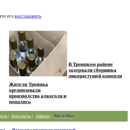
ете его
восстановить
В Троицком районе
задержали сборщика
дикорастущей конопли
Жители Троицка
организовали
производство алкоголя и
попались
ила
|
Контакты
|
Афиша
|
Мы в Max