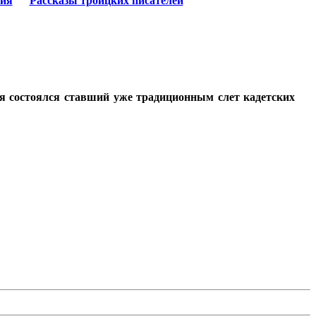
ия
Рассказы троицких писателей
ия состоялся ставший уже традиционным слет кадетских