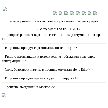
Главная
|
Новости
|
Вакансии
|
Реклама
|
Объявления
|
Правила
|
Афиша
Наш Регион Троицк
» Материалы за 05.11.2017
Троицком районе завершился семейный поход «Духовный дозор»
>>
>>
В Троицке пройдут соревнования по теннису
Рядом с памятниками и историческими объектами появились
>>
конструкции
>>
Сила, братство и память: в Троицке отметили День ВДВ
>>
В Троицке пройдет прием сосудистого хирурга
>>
Троичане выступили в Москве
Кит. Доплыл и до наших широт