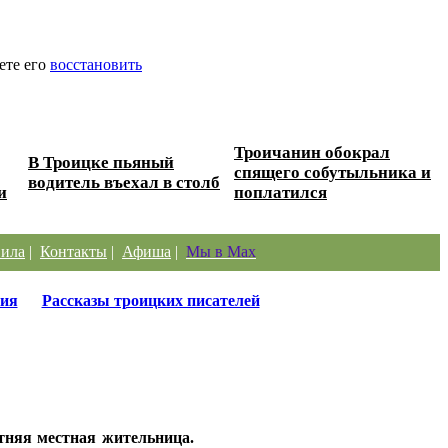
ете его
восстановить
Троичанин обокрал
В Троицке пьяный
спящего собутыльника и
водитель въехал в столб
и
поплатился
ила
|
Контакты
|
Афиша
|
Мы в Max
ия
Рассказы троицких писателей
тняя местная жительница.