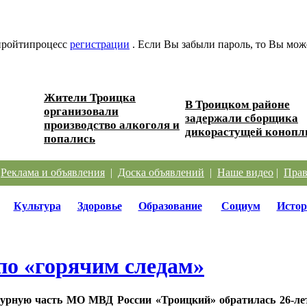
 пройтипроцесс
регистрации
. Если Вы забыли пароль, то Вы мож
Жители Троицка
В Троицком районе
организовали
 дорог
задержали сборщика
производство алкоголя и
дикорастущей конопл
попались
|
Реклама и объявления
|
Доска объявлений
|
Наше видео
|
Прав
Культура
Здоровье
Образование
Социум
Истор
по «горячим следам»
урную часть МО МВД России «Троицкий» обратилась 26‑ле