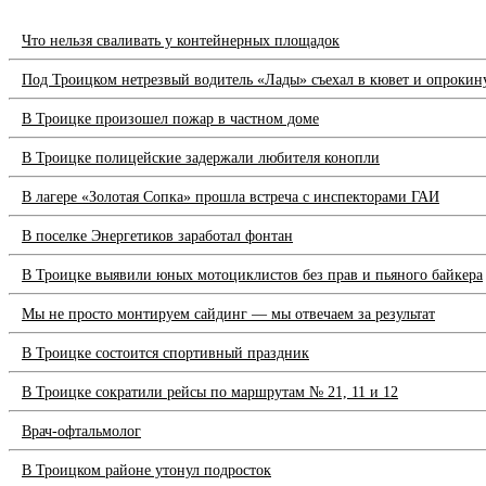
Что нельзя сваливать у контейнерных площадок
Под Троицком нетрезвый водитель «Лады» съехал в кювет и опрокин
В Троицке произошел пожар в частном доме
В Троицке полицейские задержали любителя конопли
В лагере «Золотая Сопка» прошла встреча с инспекторами ГАИ
В поселке Энергетиков заработал фонтан
В Троицке выявили юных мотоциклистов без прав и пьяного байкера
Мы не просто монтируем сайдинг — мы отвечаем за результат
В Троицке состоится спортивный праздник
В Троицке сократили рейсы по маршрутам № 21, 11 и 12
Врач-офтальмолог
В Троицком районе утонул подросток