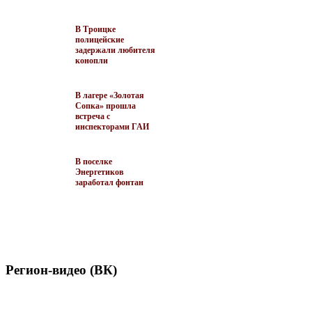
В Троицке
полицейские
задержали любителя
конопли
В лагере «Золотая
Сопка» прошла
встреча с
инспекторами ГАИ
В поселке
Энергетиков
заработал фонтан
Регион-видео (ВК)