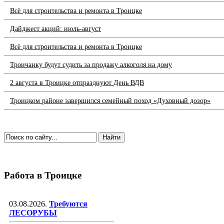
Всё для строительства и ремонта в Троицке
Дайджест акций: июль-август
Всё для строительства и ремонта в Троицке
Троичанку будут судить за продажу алкоголя на дому
2 августа в Троицке отпразднуют День ВДВ
Троицком районе завершился семейный поход «Духовный дозор»
Работа в Троицке
03.08.2026.
Требуются
ЛЕСОРУБЫ