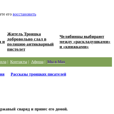
ете его
восстановить
Житель Троицка
Челябинцы выбирают
добровольно сдал в
а и
между «раскладушками»
полицию антикварный
и «книжками»
пистолет
ила
|
Контакты
|
Афиша
|
Мы в Max
ия
Рассказы троицких писателей
ржавый снаряд и принес его домой.