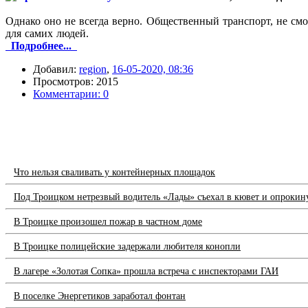
Однако оно не всегда верно. Общественный транспорт, не см
для самих людей.
Подробнее...
Добавил:
region
,
16-05-2020, 08:36
Просмотров: 2015
Комментарии: 0
Что нельзя сваливать у контейнерных площадок
Под Троицком нетрезвый водитель «Лады» съехал в кювет и опрокин
В Троицке произошел пожар в частном доме
В Троицке полицейские задержали любителя конопли
В лагере «Золотая Сопка» прошла встреча с инспекторами ГАИ
В поселке Энергетиков заработал фонтан