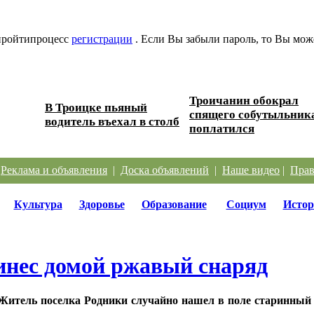
 пройтипроцесс
регистрации
. Если Вы забыли пароль, то Вы мож
Троичанин обокрал
В Троицке пьяный
 дорог
спящего собутыльник
водитель въехал в столб
поплатился
|
Реклама и объявления
|
Доска объявлений
|
Наше видео
|
Прав
Культура
Здоровье
Образование
Социум
Истор
инес домой ржавый снаряд
Житель поселка Родники случайно нашел в поле старинный 