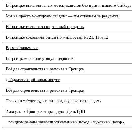
В Троицке выявили юных мотоциклистов без прав и пьяного байкера
Мы не просто монтируем сайдинг — мы отвечаем за результат
В Троицке состоится спортивный праздник
В Троицке сократили рейсы по маршрутам № 21, 11 и 12
Врач-офтальмолог
В Троицком районе утонул подросток
Всё для строительства и ремонта в Троицке
Дайджест акций: июль-август
Всё для строительства и ремонта в Троицке
Троичанку будут судить за продажу алкоголя на дому
2 августа в Троицке отпразднуют День ВДВ
Троицком районе завершился семейный поход «Духовный дозор»