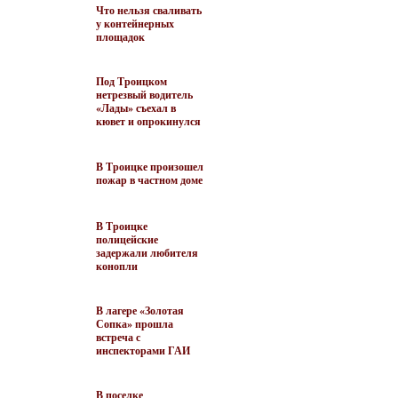
Что нельзя сваливать
у контейнерных
площадок
Под Троицком
нетрезвый водитель
«Лады» съехал в
кювет и опрокинулся
В Троицке произошел
пожар в частном доме
В Троицке
полицейские
задержали любителя
конопли
В лагере «Золотая
Сопка» прошла
встреча с
инспекторами ГАИ
В поселке