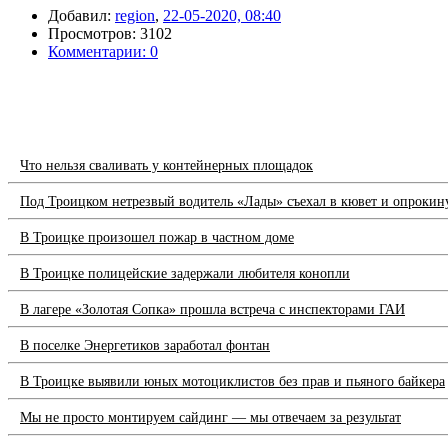
Добавил:
region
,
22-05-2020, 08:40
Просмотров: 3102
Комментарии: 0
Что нельзя сваливать у контейнерных площадок
Под Троицком нетрезвый водитель «Лады» съехал в кювет и опрокин
В Троицке произошел пожар в частном доме
В Троицке полицейские задержали любителя конопли
В лагере «Золотая Сопка» прошла встреча с инспекторами ГАИ
В поселке Энергетиков заработал фонтан
В Троицке выявили юных мотоциклистов без прав и пьяного байкера
Мы не просто монтируем сайдинг — мы отвечаем за результат