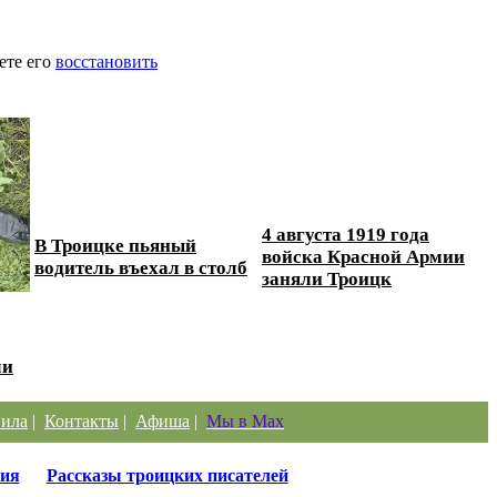
ете его
восстановить
4 августа 1919 года
В Троицке пьяный
войска Красной Армии
водитель въехал в столб
заняли Троицк
ли
ила
|
Контакты
|
Афиша
|
Мы в Max
ия
Рассказы троицких писателей