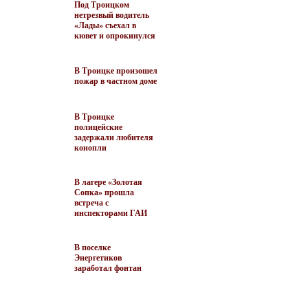
Под Троицком
нетрезвый водитель
«Лады» съехал в
кювет и опрокинулся
В Троицке произошел
пожар в частном доме
В Троицке
полицейские
задержали любителя
конопли
В лагере «Золотая
Сопка» прошла
встреча с
инспекторами ГАИ
В поселке
Энергетиков
заработал фонтан