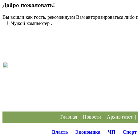
Добро пожаловать!
Вы вошли как гость, рекомендуем Вам авторизироваться либо
Чужой компьютер
.
Перебои с электроэнергией случаются систематич
Главная
|
Новости
|
Архив газет
Власть
Экономика
ЧП
Спорт