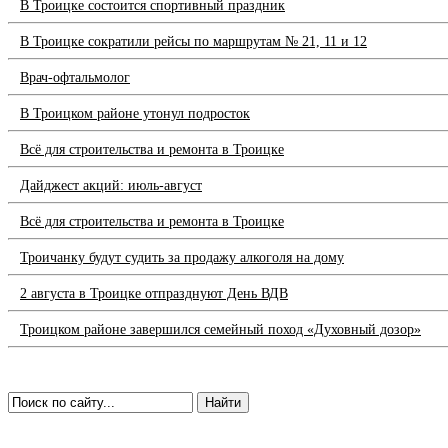
В Троицке состоится спортивный праздник
В Троицке сократили рейсы по маршрутам № 21, 11 и 12
Врач-офтальмолог
В Троицком районе утонул подросток
Всё для строительства и ремонта в Троицке
Дайджест акций: июль-август
Всё для строительства и ремонта в Троицке
Троичанку будут судить за продажу алкоголя на дому
2 августа в Троицке отпразднуют День ВДВ
Троицком районе завершился семейный поход «Духовный дозор»