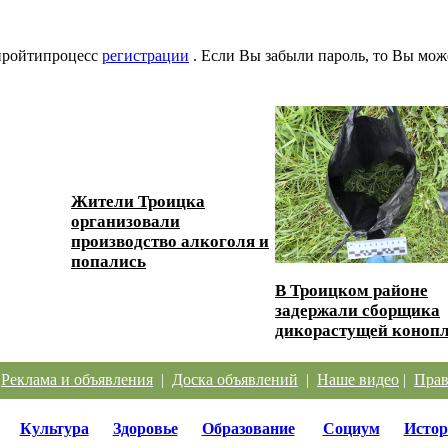
 пройтипроцесс
регистрации
. Если Вы забыли пароль, то Вы мож
Жители Троицка
организовали
ески...
производство алкоголя и
попались
В Троицком районе
задержали сборщика
дикорастущей коноп
|
Реклама и объявления
|
Доска объявлений
|
Наше видео
|
Прав
Культура
Здоровье
Образование
Социум
Истор