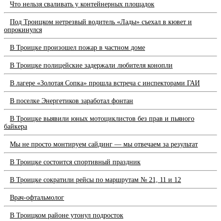
Что нельзя сваливать у контейнерных площадок
Под Троицком нетрезвый водитель «Лады» съехал в кювет и
опрокинулся
В Троицке произошел пожар в частном доме
В Троицке полицейские задержали любителя конопли
В лагере «Золотая Сопка» прошла встреча с инспекторами ГАИ
В поселке Энергетиков заработал фонтан
В Троицке выявили юных мотоциклистов без прав и пьяного
байкера
Мы не просто монтируем сайдинг — мы отвечаем за результат
В Троицке состоится спортивный праздник
В Троицке сократили рейсы по маршрутам № 21, 11 и 12
Врач-офтальмолог
В Троицком районе утонул подросток