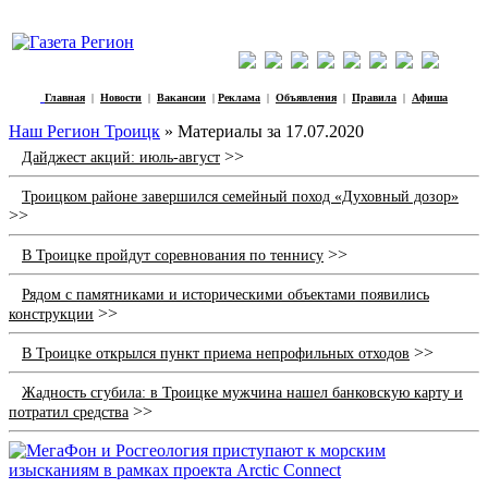
Главная
|
Новости
|
Вакансии
|
Реклама
|
Объявления
|
Правила
|
Афиша
Наш Регион Троицк
» Материалы за 17.07.2020
>>
Дайджест акций: июль-август
Троицком районе завершился семейный поход «Духовный дозор»
>>
>>
В Троицке пройдут соревнования по теннису
Рядом с памятниками и историческими объектами появились
>>
конструкции
>>
В Троицке открылся пункт приема непрофильных отходов
Жадность сгубила: в Троицке мужчина нашел банковскую карту и
>>
потратил средства