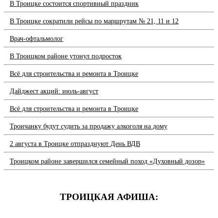
В Троицке состоится спортивный праздник
В Троицке сократили рейсы по маршрутам № 21, 11 и 12
Врач-офтальмолог
В Троицком районе утонул подросток
Всё для строительства и ремонта в Троицке
Дайджест акций: июль-август
Всё для строительства и ремонта в Троицке
Троичанку будут судить за продажу алкоголя на дому
2 августа в Троицке отпразднуют День ВДВ
Троицком районе завершился семейный поход «Духовный дозор»
ТРОИЦКАЯ АФИША: