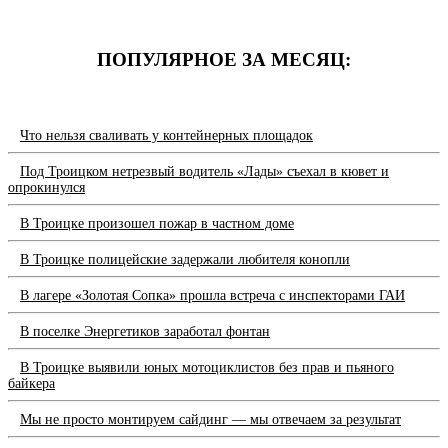
ПОПУЛЯРНОЕ ЗА МЕСЯЦ:
Что нельзя сваливать у контейнерных площадок
Под Троицком нетрезвый водитель «Лады» съехал в кювет и
опрокинулся
В Троицке произошел пожар в частном доме
В Троицке полицейские задержали любителя конопли
В лагере «Золотая Сопка» прошла встреча с инспекторами ГАИ
В поселке Энергетиков заработал фонтан
В Троицке выявили юных мотоциклистов без прав и пьяного
байкера
Мы не просто монтируем сайдинг — мы отвечаем за результат