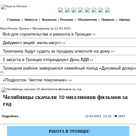
Главная
|
Новости
|
Вакансии
|
Реклама
|
Объявления
|
Правила
|
Афиша
Наш Регион Троицк
» Материалы за 12.02.2021
Всё для строительства и ремонта в Троицке
>>
Дайджест акций: июль-август
>>
Троичанку будут судить за продажу алкоголя на дому
>>
2 августа в Троицке отпразднуют День ВДВ
>>
Троицком районе завершился семейный поход «Духовный дозор»
>>
«Подросток. Чистое поколение»
>>
Челябинцы скачали 10 миллионов фильмов за
год
Подробнее...
12-02-2021, 12:32
. 👁 1647
РАБОТА В ТРОИЦКЕ: