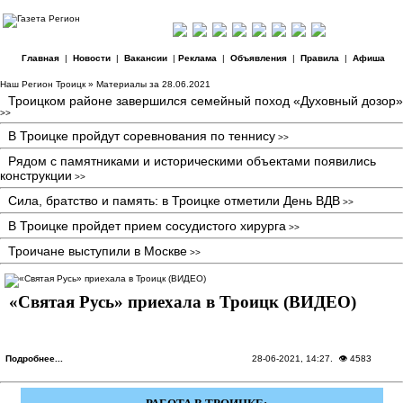
Главная
|
Новости
|
Вакансии
|
Реклама
|
Объявления
|
Правила
|
Афиша
Наш Регион Троицк
» Материалы за 28.06.2021
Троицком районе завершился семейный поход «Духовный дозор»
>>
В Троицке пройдут соревнования по теннису
>>
Рядом с памятниками и историческими объектами появились
конструкции
>>
Сила, братство и память: в Троицке отметили День ВДВ
>>
В Троицке пройдет прием сосудистого хирурга
>>
Троичане выступили в Москве
>>
«Святая Русь» приехала в Троицк (ВИДЕО)
Подробнее...
28-06-2021, 14:27
. 👁 4583