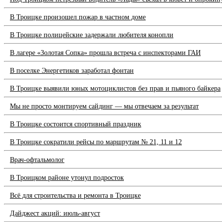
В Троицке произошел пожар в частном доме
В Троицке полицейские задержали любителя конопли
В лагере «Золотая Сопка» прошла встреча с инспекторами ГАИ
В поселке Энергетиков заработал фонтан
В Троицке выявили юных мотоциклистов без прав и пьяного байкера
Мы не просто монтируем сайдинг — мы отвечаем за результат
В Троицке состоится спортивный праздник
В Троицке сократили рейсы по маршрутам № 21, 11 и 12
Врач-офтальмолог
В Троицком районе утонул подросток
Всё для строительства и ремонта в Троицке
Дайджест акций: июль-август