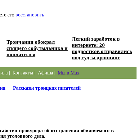
ете его
восстановить
Легкий заработок в
Троичанин обокрал
интернете: 20
спящего собутыльника и
подростков отправились
поплатился
под суд за дроппинг
ила
|
Контакты
|
Афиша
|
Мы в Max
ия
Рассказы троицких писателей
атайство прокурора об отстранении обвиняемого в
ия уголовного дела.