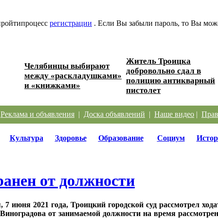
 пройтипроцесс
регистрации
. Если Вы забыли пароль, то Вы мож
Житель Троицка
Челябинцы выбирают
добровольно сдал в
ере?
между «раскладушками»
полицию антикварный
и «книжками»
пистолет
|
Реклама и объявления
|
Доска объявлений
|
Наше видео
|
Прав
Культура
Здоровье
Образование
Социум
Истор
ранен от должности
, 7 июня 2021 года, Троицкий городской суд рассмотрел ход
Виноградова от занимаемой должности на время рассмотрен