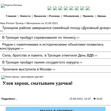
Главная
|
Новости
|
Вакансии
|
Реклама
|
Объявления
|
Правила
|
Афиша
Наш Регион Троицк
» Материалы за 15.06.2021
Троицком районе завершился семейный поход «Духовный дозор»
>>
В Троицке пройдут соревнования по теннису
>>
Рядом с памятниками и историческими объектами появились
конструкции
>>
Сила, братство и память: в Троицке отметили День ВДВ
>>
В Троицке пройдет прием сосудистого хирурга
>>
Троичане выступили в Москве
>>
Улов хорош, сматываем удочки!
Подробнее...
15-06-2021, 14:37
. 👁 3128