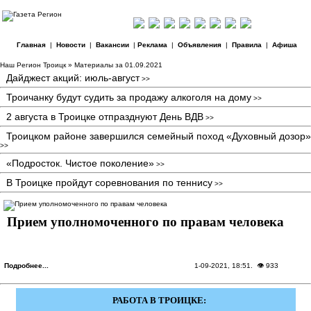
Главная
|
Новости
|
Вакансии
|
Реклама
|
Объявления
|
Правила
|
Афиша
Наш Регион Троицк
» Материалы за 01.09.2021
Дайджест акций: июль-август
>>
Троичанку будут судить за продажу алкоголя на дому
>>
2 августа в Троицке отпразднуют День ВДВ
>>
Троицком районе завершился семейный поход «Духовный дозор»
>>
«Подросток. Чистое поколение»
>>
В Троицке пройдут соревнования по теннису
>>
Прием уполномоченного по правам человека
Подробнее...
1-09-2021, 18:51
. 👁 933
РАБОТА В ТРОИЦКЕ: