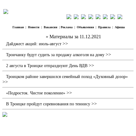
Главная
|
Новости
|
Вакансии
|
Реклама
|
Объявления
|
Правила
|
Афиша
Наш Регион Троицк
» Материалы за 11.12.2021
>>
Дайджест акций: июль-август
>>
Троичанку будут судить за продажу алкоголя на дому
>>
2 августа в Троицке отпразднуют День ВДВ
Троицком районе завершился семейный поход «Духовный дозор»
>>
>>
«Подросток. Чистое поколение»
>>
В Троицке пройдут соревнования по теннису
Разбой раскрыт по горячим следам