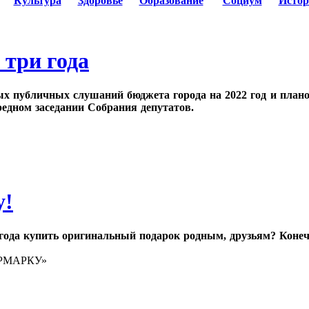
Культура
Здоровье
Образование
Социум
Истор
 три года
х публичных слушаний бюджета города на 2022 год и плано
едном заседании Собрания депутатов.
у!
 года купить оригинальный подарок родным, друзьям? Конеч
ЯРМАРКУ»