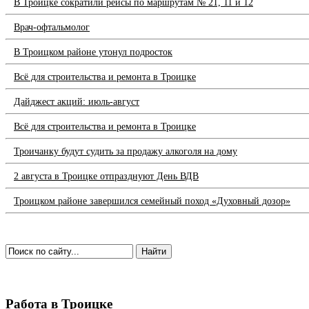
В Троицке сократили рейсы по маршрутам № 21, 11 и 12
Врач-офтальмолог
В Троицком районе утонул подросток
Всё для строительства и ремонта в Троицке
Дайджест акций: июль-август
Всё для строительства и ремонта в Троицке
Троичанку будут судить за продажу алкоголя на дому
2 августа в Троицке отпразднуют День ВДВ
Троицком районе завершился семейный поход «Духовный дозор»
Работа в Троицке