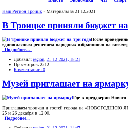
Власть
Экономика
ЧП
Спорт
Наш Регион Троицк
» Материалы за 21.12.2021
В Троицке приняли бюджет на
После проведенны
единогласным решением народных избранников на внеочер
Подробнее...
Добавил:
region
,
21-12-2021, 18:21
Просмотров: 2212
Комментарии: 0
Музей приглашает на ярмарк
Где в преддверии Нового
Приглашаем троичан и гостей города на «НОВОГОДНЮЮ 
25 и 26 декабря в 12.00.
Подробнее...
Добавил:
region
,
21-12-2021, 14:47