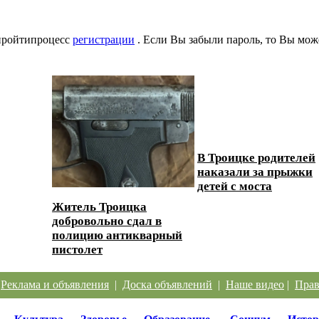
 пройтипроцесс
регистрации
. Если Вы забыли пароль, то Вы мож
В Троицке родителей
наказали за прыжки
детей с моста
Житель Троицка
добровольно сдал в
полицию антикварный
пистолет
|
Реклама и объявления
|
Доска объявлений
|
Наше видео
|
Прав