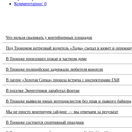
Комментарии: 0
Что нельзя сваливать у контейнерных площадок
Под Троицком нетрезвый водитель «Лады» съехал в кювет и опрокин
В Троицке произошел пожар в частном доме
В Троицке полицейские задержали любителя конопли
В лагере «Золотая Сопка» прошла встреча с инспекторами ГАИ
В поселке Энергетиков заработал фонтан
В Троицке выявили юных мотоциклистов без прав и пьяного байкера
Мы не просто монтируем сайдинг — мы отвечаем за результат
В Троицке состоится спортивный праздник