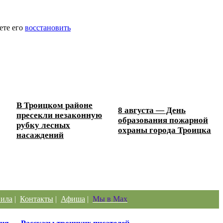
ете его
восстановить
В Троицком районе
8 августа — День
пресекли незаконную
образования пожарной
рубку лесных
охраны города Троицка
насаждений
ила
|
Контакты
|
Афиша
|
Мы в Max