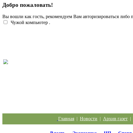
Добро пожаловать!
Вы вошли как гость, рекомендуем Вам авторизироваться либо
Чужой компьютер
.
Легкий заработок в интернете: 20 подростков
отправились под суд за дроппинг
Главная
|
Новости
|
Архив газет