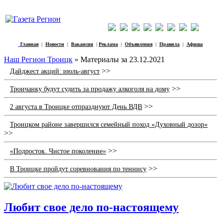
Главная
|
Новости
|
Вакансии
|
Реклама
|
Объявления
|
Правила
|
Афиша
Наш Регион Троицк
» Материалы за 23.12.2021
>>
Дайджест акций: июль-август
>>
Троичанку будут судить за продажу алкоголя на дому
>>
2 августа в Троицке отпразднуют День ВДВ
Троицком районе завершился семейный поход «Духовный дозор»
>>
>>
«Подросток. Чистое поколение»
>>
В Троицке пройдут соревнования по теннису
Любит свое дело по‑настоящему