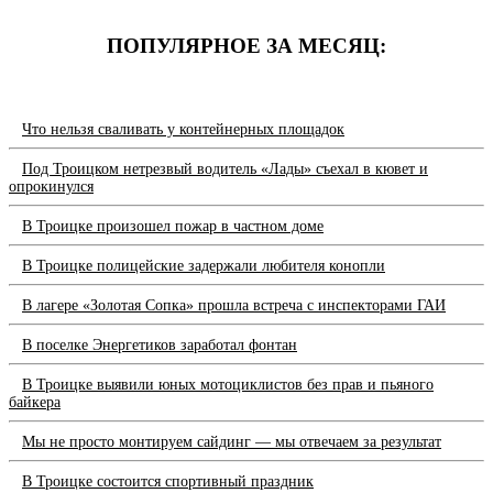
ПОПУЛЯРНОЕ ЗА МЕСЯЦ:
Что нельзя сваливать у контейнерных площадок
Под Троицком нетрезвый водитель «Лады» съехал в кювет и
опрокинулся
В Троицке произошел пожар в частном доме
В Троицке полицейские задержали любителя конопли
В лагере «Золотая Сопка» прошла встреча с инспекторами ГАИ
В поселке Энергетиков заработал фонтан
В Троицке выявили юных мотоциклистов без прав и пьяного
байкера
Мы не просто монтируем сайдинг — мы отвечаем за результат
В Троицке состоится спортивный праздник