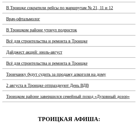
В Троицке сократили рейсы по маршрутам № 21, 11 и 12
Врач-офтальмолог
В Троицком районе утонул подросток
Всё для строительства и ремонта в Троицке
Дайджест акций: июль-август
Всё для строительства и ремонта в Троицке
Троичанку будут судить за продажу алкоголя на дому
2 августа в Троицке отпразднуют День ВДВ
Троицком районе завершился семейный поход «Духовный дозор»
ТРОИЦКАЯ АФИША: