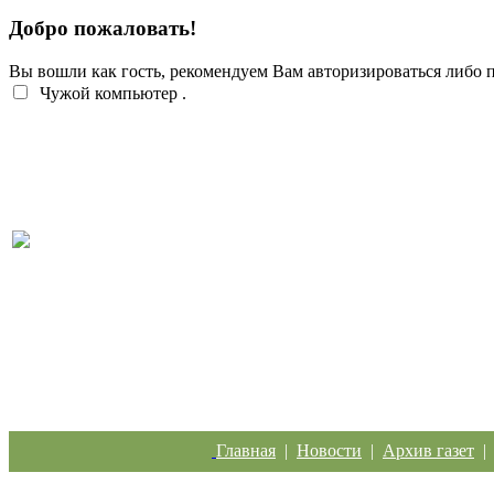
Добро пожаловать!
Вы вошли как гость, рекомендуем Вам авторизироваться либо
Чужой компьютер
.
Легкий заработок в интернете: 20 подростков
отправились под суд за дроппинг
Главная
|
Новости
|
Архив газет