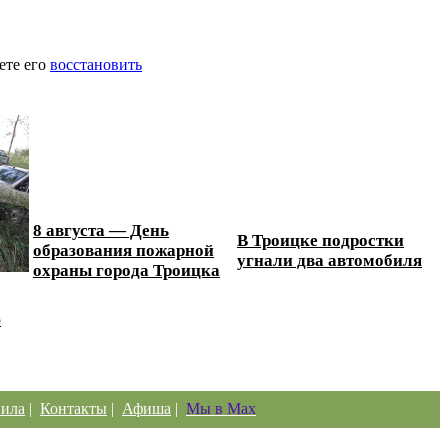
ете его
восстановить
8 августа — День
В Троицке подростки
образования пожарной
угнали два автомобиля
охраны города Троицка
ю
ила
|
Контакты
|
Афиша
|
Мы в Max