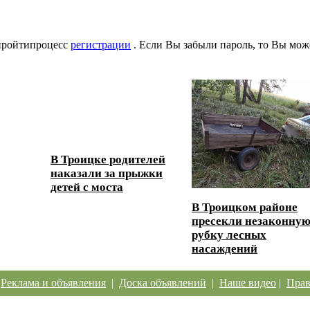
 пройтипроцесс
регистрации
. Если Вы забыли пароль, то Вы мож
В Троицке родителей
наказали за прыжки
детей с моста
В Троицком районе
пресекли незаконну
рубку лесных
насаждений
|
Реклама и объявления
|
Доска объявлений
|
Наше видео
|
Прав