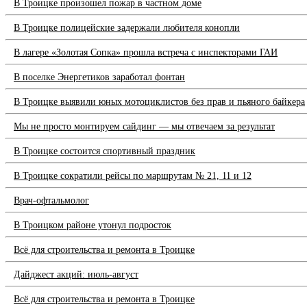
В Троицке произошел пожар в частном доме
В Троицке полицейские задержали любителя конопли
В лагере «Золотая Сопка» прошла встреча с инспекторами ГАИ
В поселке Энергетиков заработал фонтан
В Троицке выявили юных мотоциклистов без прав и пьяного байкера
Мы не просто монтируем сайдинг — мы отвечаем за результат
В Троицке состоится спортивный праздник
В Троицке сократили рейсы по маршрутам № 21, 11 и 12
Врач-офтальмолог
В Троицком районе утонул подросток
Всё для строительства и ремонта в Троицке
Дайджест акций: июль-август
Всё для строительства и ремонта в Троицке