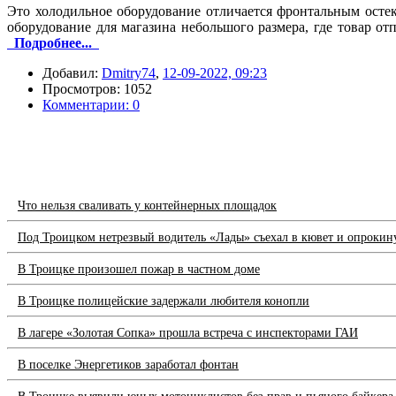
Это холодильное оборудование отличается фронтальным осте
оборудование для магазина небольшого размера, где товар от
Подробнее...
Добавил:
Dmitry74
,
12-09-2022, 09:23
Просмотров: 1052
Комментарии: 0
Что нельзя сваливать у контейнерных площадок
Под Троицком нетрезвый водитель «Лады» съехал в кювет и опрокин
В Троицке произошел пожар в частном доме
В Троицке полицейские задержали любителя конопли
В лагере «Золотая Сопка» прошла встреча с инспекторами ГАИ
В поселке Энергетиков заработал фонтан