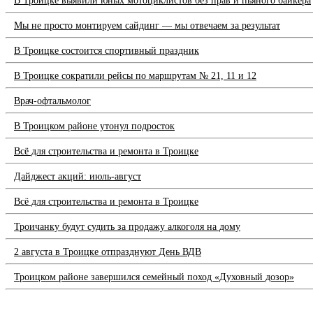
В Троицке выявили юных мотоциклистов без прав и пьяного байкера
Мы не просто монтируем сайдинг — мы отвечаем за результат
В Троицке состоится спортивный праздник
В Троицке сократили рейсы по маршрутам № 21, 11 и 12
Врач-офтальмолог
В Троицком районе утонул подросток
Всё для строительства и ремонта в Троицке
Дайджест акций: июль-август
Всё для строительства и ремонта в Троицке
Троичанку будут судить за продажу алкоголя на дому
2 августа в Троицке отпразднуют День ВДВ
Троицком районе завершился семейный поход «Духовный дозор»