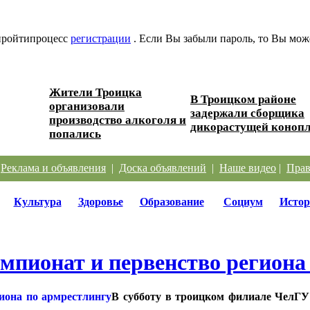
 пройтипроцесс
регистрации
. Если Вы забыли пароль, то Вы мож
Жители Троицка
В Троицком районе
организовали
ески...
задержали сборщика
производство алкоголя и
дикорастущей коноп
попались
|
Реклама и объявления
|
Доска объявлений
|
Наше видео
|
Прав
Культура
Здоровье
Образование
Социум
Истор
мпионат и первенство региона
В субботу в троицком филиале ЧелГУ