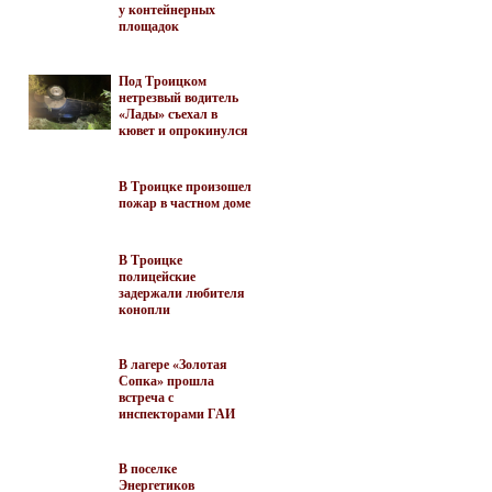
у контейнерных
площадок
Под Троицком
нетрезвый водитель
«Лады» съехал в
кювет и опрокинулся
В Троицке произошел
пожар в частном доме
В Троицке
полицейские
задержали любителя
конопли
В лагере «Золотая
Сопка» прошла
встреча с
инспекторами ГАИ
В поселке
Энергетиков