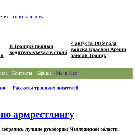
ете его
восстановить
4 августа 1919 года
В Троицке пьяный
войска Красной Армии
водитель въехал в столб
ли
заняли Троицк
ила
|
Контакты
|
Афиша
|
Мы в Max
ия
Рассказы троицких писателей
 по армрестлингу
 собрались лучшие рукоборцы Челябинской области.