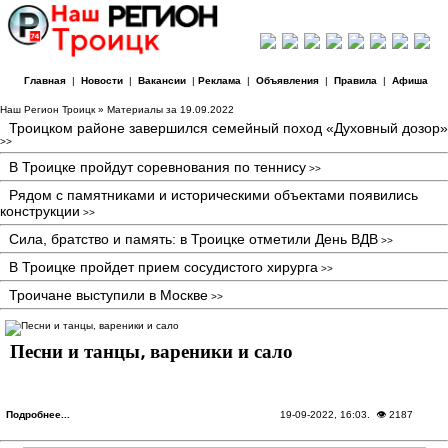
Главная
|
Новости
|
Вакансии
|
Реклама
|
Объявления
|
Правила
|
Афиша
Наш Регион Троицк
» Материалы за 19.09.2022
Троицком районе завершился семейный поход «Духовный дозор»
>>
В Троицке пройдут соревнования по теннису
>>
Рядом с памятниками и историческими объектами появились
конструкции
>>
Сила, братство и память: в Троицке отметили День ВДВ
>>
В Троицке пройдет прием сосудистого хирурга
>>
Троичане выступили в Москве
>>
Песни и танцы, вареники и сало
Подробнее...
19-09-2022, 16:03
. 👁 2187