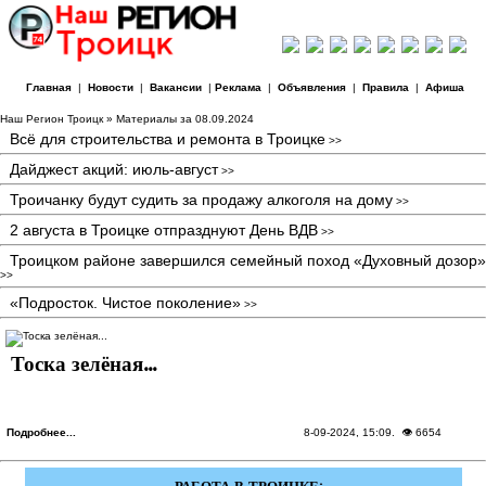
Главная
|
Новости
|
Вакансии
|
Реклама
|
Объявления
|
Правила
|
Афиша
Наш Регион Троицк
» Материалы за 08.09.2024
Всё для строительства и ремонта в Троицке
>>
Дайджест акций: июль-август
>>
Троичанку будут судить за продажу алкоголя на дому
>>
2 августа в Троицке отпразднуют День ВДВ
>>
Троицком районе завершился семейный поход «Духовный дозор»
>>
«Подросток. Чистое поколение»
>>
Тоска зелёная...
Подробнее...
8-09-2024, 15:09
. 👁 6654