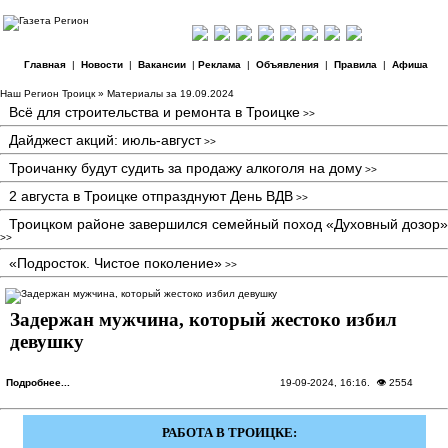
Главная
|
Новости
|
Вакансии
|
Реклама
|
Объявления
|
Правила
|
Афиша
Наш Регион Троицк
» Материалы за 19.09.2024
Всё для строительства и ремонта в Троицке
>>
Дайджест акций: июль-август
>>
Троичанку будут судить за продажу алкоголя на дому
>>
2 августа в Троицке отпразднуют День ВДВ
>>
Троицком районе завершился семейный поход «Духовный дозор»
>>
«Подросток. Чистое поколение»
>>
Задержан мужчина, который жестоко избил
девушку
Подробнее...
19-09-2024, 16:16
. 👁 2554
РАБОТА В ТРОИЦКЕ: