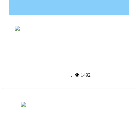
Школьники катались на питбайках по
ЖД путям
Подробнее...
24-07-
2025, 11:09
. 👁 1492
100-я пара скрепила свой союз узами
брака