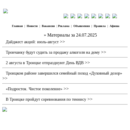
Главная
|
Новости
|
Вакансии
|
Реклама
|
Объявления
|
Правила
|
Афиша
Наш Регион Троицк
» Материалы за 24.07.2025
>>
Дайджест акций: июль-август
>>
Троичанку будут судить за продажу алкоголя на дому
>>
2 августа в Троицке отпразднуют День ВДВ
Троицком районе завершился семейный поход «Духовный дозор»
>>
>>
«Подросток. Чистое поколение»
>>
В Троицке пройдут соревнования по теннису
В Троицке на улице Ловчикова
произошел пожар