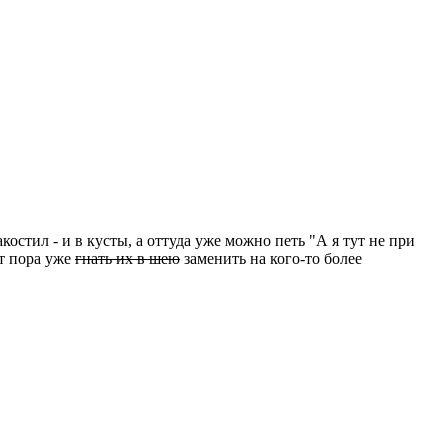
костил - и в кусты, а оттуда уже можно петь "А я тут не при
ет пора уже
гнать их в шею
заменить на кого-то более