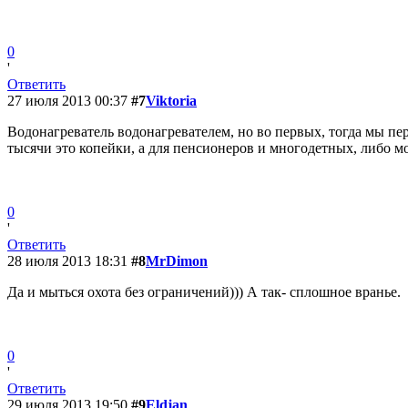
0
'
Ответить
27 июля 2013 00:37
#7
Viktoria
Водонагреватель водонагревателем, но во первых, тогда мы пер
тысячи это копейки, а для пенсионеров и многодетных, либо м
0
'
Ответить
28 июля 2013 18:31
#8
MrDimon
Да и мыться охота без ограничений))) А так- сплошное вранье.
0
'
Ответить
29 июля 2013 19:50
#9
Eldjan