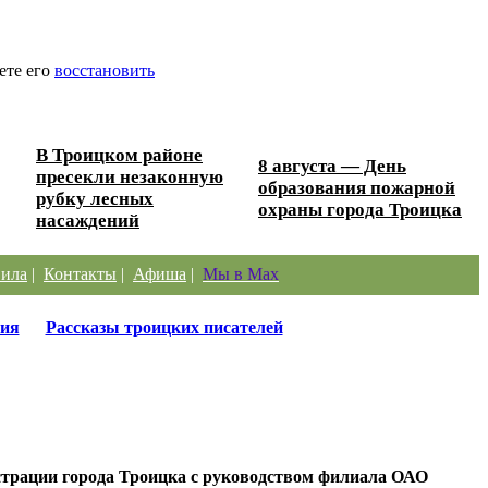
ете его
восстановить
В Троицком районе
8 августа — День
пресекли незаконную
образования пожарной
рубку лесных
охраны города Троицка
насаждений
ила
|
Контакты
|
Афиша
|
Мы в Max
ия
Рассказы троицких писателей
страции города Троицка с руководством филиала ОАО