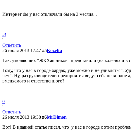
Интернет бы у вас отключали бы на 3 месяца...
-3
'
Ответить
26 июля 2013 17:47
#5
Kozetta
Так, умоляющих "ЖКХашников" представили (на коленях и в сле
Тому, что у нас в городе бардак, уже можно и не удивляться. Уд
чем". Ну, раз руководители предприятия ведут себя не вполне а
вменяемого и ответственного?
0
'
Ответить
26 июля 2013 19:38
#6
MrDimon
Вот! В ндавней статье писал, что у нас в городе с этим проблем