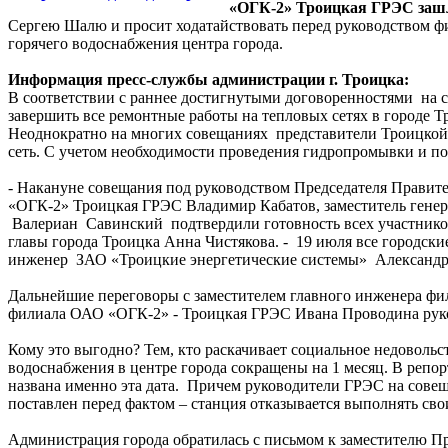
«ОГК-2» Троицкая ГРЭС зашл
Сергею Шалю и просит ходатайствовать перед руководством фи
горячего водоснабжения центра города.
Информация пресс-службы администрации г. Троицка:
В соответствии с раннее достигнутыми договоренностями на 
завершить все ремонтные работы на тепловых сетях в городе 
Неоднократно на многих совещаниях представители Троицкой Г
сеть. С учетом необходимости проведения гидропромывки и по
- Накануне совещания под руководством Председателя Правите
«ОГК-2» Троицкая ГРЭС Владимир Кабатов, заместитель гене
Валериан Савинский подтвердили готовность всех участников 
главы города Троицка Анна Чистякова. - 19 июля все городски
инженер ЗАО «Троицкие энергетические системы» Александр С
Дальнейшие переговоры с заместителем главного инженера ф
филиала ОАО «ОГК-2» - Троицкая ГРЭС Ивана Проводина руков
Кому это выгодно? Тем, кто раскачивает социальное недоволь
водоснабжения в центре города сокращены на 1 месяц. В репо
названа именно эта дата. Причем руководители ГРЭС на совеща
поставлен перед фактом – станция отказывается выполнять с
Администрация города обратилась с письмом к заместителю Пр