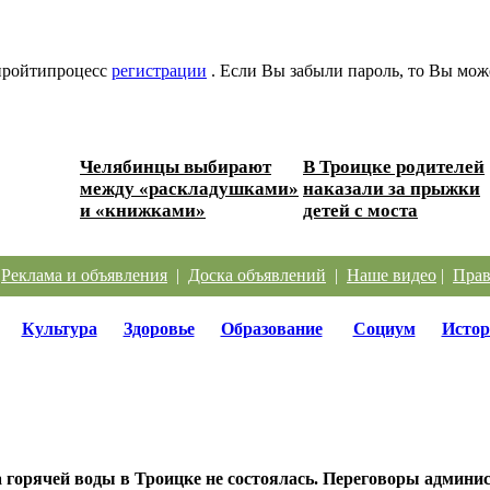
 пройтипроцесс
регистрации
. Если Вы забыли пароль, то Вы мож
Челябинцы выбирают
В Троицке родителей
между «раскладушками»
наказали за прыжки
и «книжками»
детей с моста
|
Реклама и объявления
|
Доска объявлений
|
Наше видео
|
Прав
Культура
Здоровье
Образование
Социум
Истор
 горячей воды в Троицке не состоялась. Переговоры админи