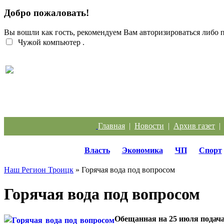
Добро пожаловать!
Вы вошли как гость, рекомендуем Вам авторизироваться либо
Чужой компьютер
.
Легкий заработок в интернете: 20 подростков
отправились под суд за дроппинг
Главная
|
Новости
|
Архив газет
Власть
Экономика
ЧП
Спорт
Наш Регион Троицк
» Горячая вода под вопросом
Горячая вода под вопросом
Обещанная на 25 июля подача