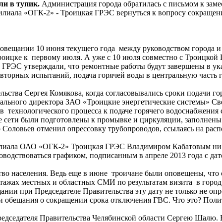
и в тупик.
Администрация города обратилась с письмом к заме
лиала «ОГК-2» - Троицкая ГРЭС вернуться к вопросу сокращения
совещании 10 июня текущего года между руководством города 
Троицке к первому июля. А уже с 10 июля совместно с Троицкой
РЭС утверждали, что ремонтные работы будут завершены в указ
вторных испытаний, подача горячей воды в центральную часть 
льства Сергея Комякова, когда согласовывались сроки подачи 
рального директора ЗАО «Троицкие энергетические системы» С
технологического процесса к подаче горячего водоснабжения с
е сети были подготовлены к промывке и циркуляции, заполнены 
оловьев отменил опрессовку трубопроводов, ссылаясь на расп
илиала ОАО «ОГК-2» Троицкая ГРЭС Владимиром Кабатовым ни к
одствоваться графиком, подписанным в апреле 2013 года с дат
ство населения. Ведь еще в июне троичане были оповещены, что
ртажах местных и областных СМИ по результатам визита в город
нии при Председателе Правительства эту дату не только не опро
вои обещания о сокращении срока отключения ГВС. Что это? Пол
едседателя Правительства Челябинской области Сергею Шалю. В