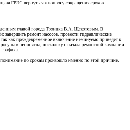
ицкая ГРЭС вернуться к вопросу сокращения сроков
ржденным главой города Троицка В.А. Щекотовым. В
й: завершить ремонт насосов, провести гидравлические
 так как преждевременное включение неминуемо приведет к
осу нам непонятна, поскольку с начала ремонтной кампании
е графика.
опонимание по срокам произошло именно по этой причине.