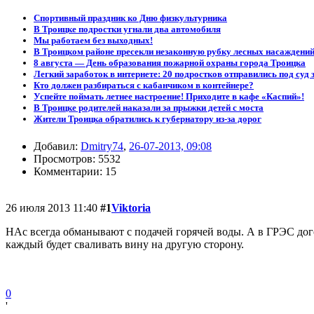
Спортивный праздник ко Дню физкультурника
В Троицке подростки угнали два автомобиля
Мы работаем без выходных!
В Троицком районе пресекли незаконную рубку лесных насаждени
8 августа — День образования пожарной охраны города Троицка
Легкий заработок в интернете: 20 подростков отправились под суд 
Кто должен разбираться с кабанчиком в контейнере?
Успейте поймать летнее настроение! Приходите в кафе «Каспий»!
В Троицке родителей наказали за прыжки детей с моста
Жители Троицка обратились к губернатору из-за дорог
Добавил:
Dmitry74
,
26-07-2013, 09:08
Просмотров: 5532
Комментарии: 15
26 июля 2013 11:40
#1
Viktoria
НАс всегда обманывают с подачей горячей воды. А в ГРЭС догов
каждый будет сваливать вину на другую сторону.
0
'