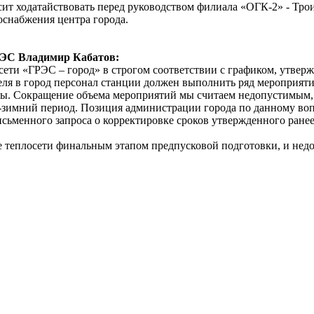
сит ходатайствовать перед руководством филиала «ОГК-2» - Тро
доснабжения центра города.
РЭС Владимир Кабатов:
 сети «ГРЭС – город» в строгом соответствии с графиком, утве
еля в город персонал станции должен выполнить ряд мероприяти
ты. Сокращение объема мероприятий мы считаем недопустимым,
зимний период. Позиция администрации города по данному вопр
исьменного запроса о корректировке сроков утвержденного ране
 теплосети финальным этапом предпусковой подготовки, и нед