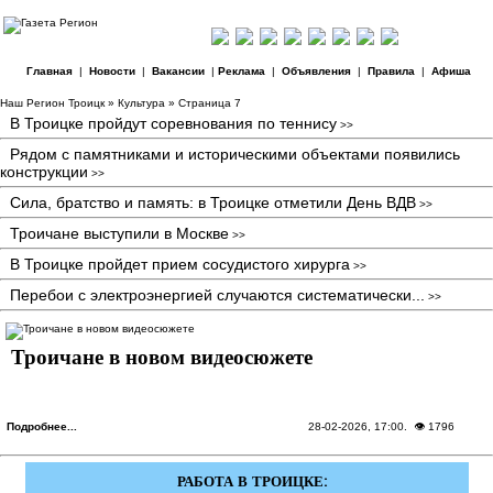
Главная
|
Новости
|
Вакансии
|
Реклама
|
Объявления
|
Правила
|
Афиша
Наш Регион Троицк
»
Культура
» Страница 7
В Троицке пройдут соревнования по теннису
>>
Рядом с памятниками и историческими объектами появились
конструкции
>>
Сила, братство и память: в Троицке отметили День ВДВ
>>
Троичане выступили в Москве
>>
В Троицке пройдет прием сосудистого хирурга
>>
Перебои с электроэнергией случаются систематически...
>>
Троичане в новом видеосюжете
Подробнее...
28-02-2026, 17:00
. 👁 1796
РАБОТА В ТРОИЦКЕ: